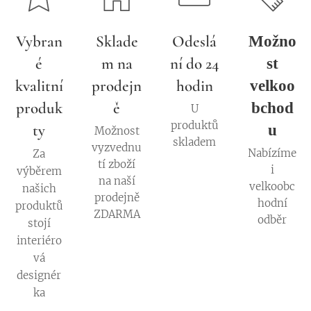
Vybran
Sklade
Odeslá
Možno
é
m na
ní do 24
st
kvalitní
prodejn
hodin
velkoo
produk
ě
bchod
U
produktů
ty
u
Možnost
skladem
vyzvednu
Nabízíme
Za
tí zboží
i
výběrem
na naší
velkoobc
našich
prodejně
hodní
produktů
ZDARMA
odběr
stojí
interiéro
vá
designér
ka