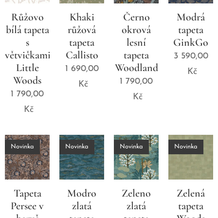
Růžovo
Khaki
Černo
Modrá
bílá tapeta
růžová
okrová
tapeta
s
tapeta
lesní
GinkGo
větvičkami
Callisto
tapeta
3 590,00
Little
Woodland
1 690,00
Kč
Woods
1 790,00
Kč
1 790,00
Kč
Kč
Novinka
Novinka
Novinka
Novinka
Tapeta
Modro
Zeleno
Zelená
Persee v
zlatá
zlatá
tapeta