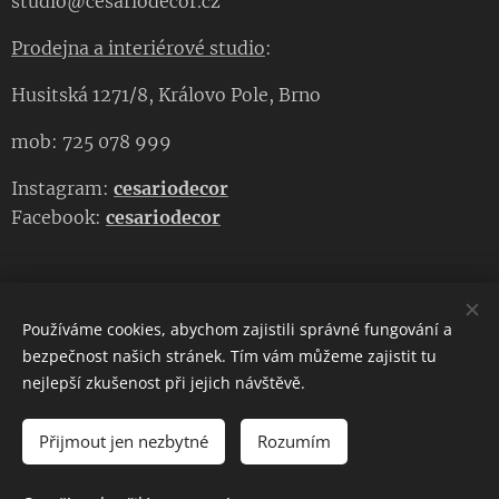
studio@cesariodecor.cz
Prodejna a interiérové studio
:
Husitská 1271/8, Královo Pole, Brno
mob: 725 078 999
Instagram:
cesariodecor
Facebook:
cesariodecor
Používáme cookies, abychom zajistili správné fungování a
CESARIO DECOR
bezpečnost našich stránek. Tím vám můžeme zajistit tu
nejlepší zkušenost při jejich návštěvě.
Copyright 2023
CESARIO DECOR
. Všechna práva vyhrazena.
Cookies
Přijmout jen nezbytné
Rozumím
DO KOŠÍKU