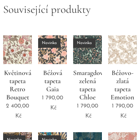
Související produkty
Novinka
Novinka
Květinová
Béžová
Smaragdově
Béžovo-
tapeta
tapeta
zelená
zlatá
Retro
Gaia
tapeta
tapeta
Bouquet
Chloe
Emotion
1 790,00
2 400,00
1 790,00
1 790,00
Kč
Kč
Kč
Kč
Novinka
Novinka