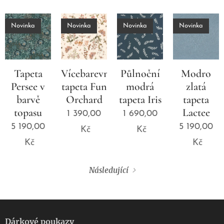
Novinka
Novinka
Novinka
Novinka
Tapeta
Vícebarevná
Půlnoční
Modro
Persee v
tapeta Fun
modrá
zlatá
barvě
Orchard
tapeta Iris
tapeta
topasu
Lactee
1 390,00
1 690,00
5 190,00
5 190,00
Kč
Kč
Kč
Kč
Následující
Dárkové poukazy