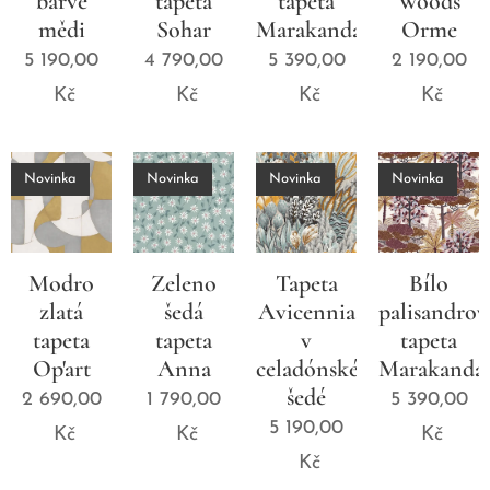
barvě
tapeta
tapeta
Woods
mědi
Sohar
Marakanda
Orme
5 190,00
4 790,00
5 390,00
2 190,00
Kč
Kč
Kč
Kč
Novinka
Novinka
Novinka
Novinka
Modro
Zeleno
Tapeta
Bílo
zlatá
šedá
Avicennia
palisandrov
tapeta
tapeta
v
tapeta
Op'art
Anna
celadónské
Marakanda
šedé
2 690,00
1 790,00
5 390,00
5 190,00
Kč
Kč
Kč
Kč