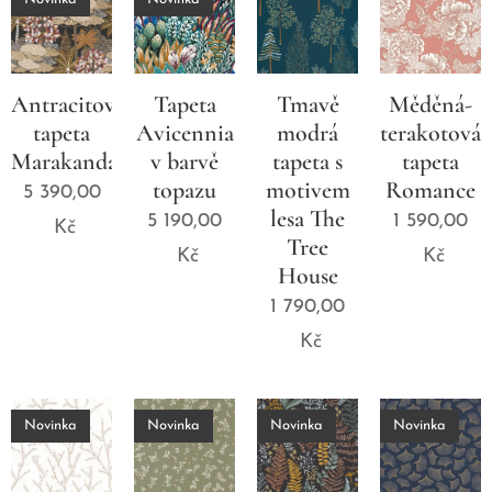
Antracitová
Tapeta
Tmavě
Měděná-
tapeta
Avicennia
modrá
terakotová
Marakanda
v barvě
tapeta s
tapeta
topazu
motivem
Romance
5 390,00
lesa The
5 190,00
1 590,00
Kč
Tree
Kč
Kč
House
1 790,00
Kč
Novinka
Novinka
Novinka
Novinka