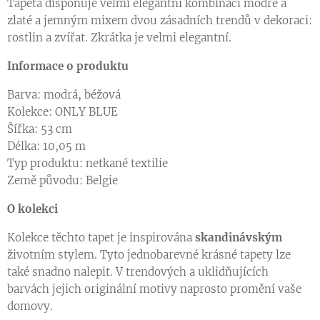
Tapeta disponuje velmi elegantní kombinací modré a
zlaté a jemným mixem dvou zásadních trendů v dekoraci:
rostlin a zvířat. Zkrátka je velmi elegantní.
Informace o produktu
Barva: modrá, béžová
Kolekce: ONLY BLUE
Šířka: 53 cm
Délka: 10,05 m
Typ produktu: netkané textilie
Země původu: Belgie
O kolekci
Kolekce těchto tapet je inspirována
skandinávským
životním stylem. Tyto jednobarevné krásné tapety lze
také snadno nalepit. V trendových a uklidňujících
barvách jejich originální motivy naprosto promění vaše
domovy.