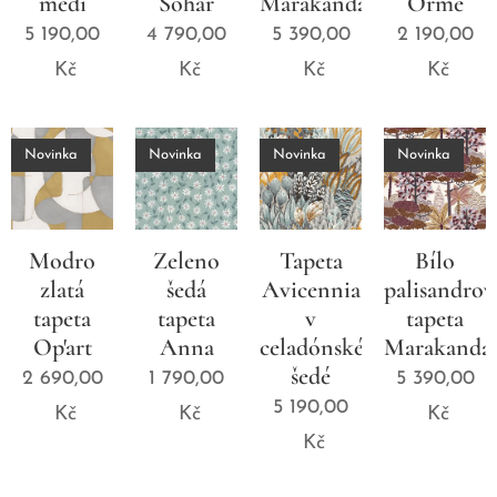
mědi
Sohar
Marakanda
Orme
5 190,00
4 790,00
5 390,00
2 190,00
Kč
Kč
Kč
Kč
Novinka
Novinka
Novinka
Novinka
Modro
Zeleno
Tapeta
Bílo
zlatá
šedá
Avicennia
palisandrov
tapeta
tapeta
v
tapeta
Op'art
Anna
celadónské
Marakanda
šedé
2 690,00
1 790,00
5 390,00
5 190,00
Kč
Kč
Kč
Kč