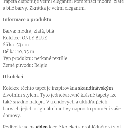
Tapeta disponuje velmi elegantní kombinací modré, zlaté
a bílé barvy. Zkrátka je velmi elegantní.
Informace o produktu
Barva: modrá, zlatá, bílá
Kolekce: ONLY BLUE
Šířka: 53 cm
Délka: 10,05 m
Typ produktu: netkané textilie
Země původu: Belgie
O kolekci
Kolekce těchto tapet je inspirována
skandinávským
životním stylem. Tyto jednobarevné krásné tapety lze
také snadno nalepit. V trendových a uklidňujících
barvách jejich originální motivy naprosto promění vaše
domovy.
Podívejte se na
video
k celé kolekci a prohlédněte si z ní