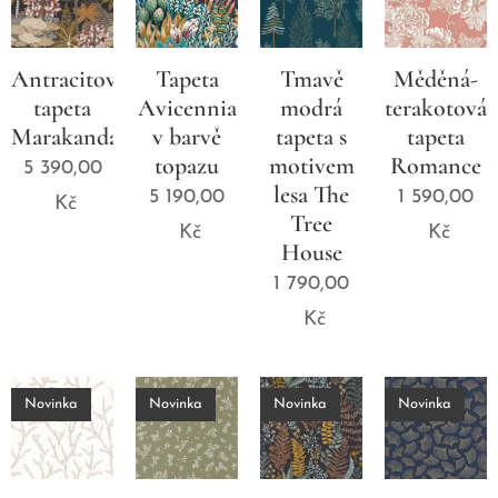
Antracitová
Tapeta
Tmavě
Měděná-
tapeta
Avicennia
modrá
terakotová
Marakanda
v barvě
tapeta s
tapeta
topazu
motivem
Romance
5 390,00
lesa The
5 190,00
1 590,00
Kč
Tree
Kč
Kč
House
1 790,00
Kč
Novinka
Novinka
Novinka
Novinka