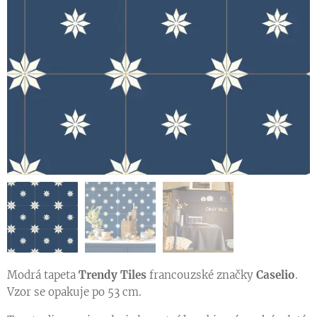
Vzorník francouzských tapet se vzorem kolekce ONLY BLUE
Modrá tapeta
Trendy Tiles
francouzské značky
Caselio
.
Vzor se opakuje po 53 cm.