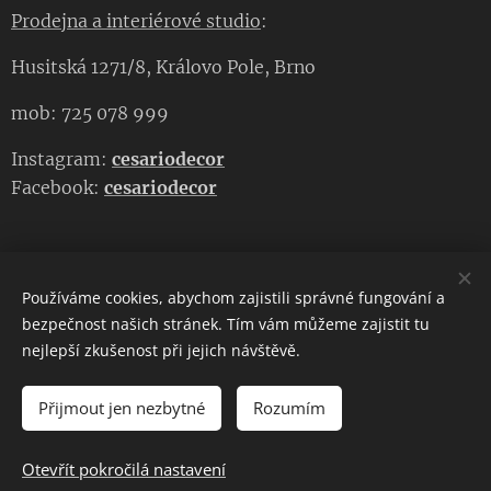
Prodejna a interiérové studio
:
Husitská 1271/8, Královo Pole, Brno
mob: 725 078 999
Instagram:
cesariodecor
Facebook:
cesariodecor
Používáme cookies, abychom zajistili správné fungování a
CESARIO DECOR
bezpečnost našich stránek. Tím vám můžeme zajistit tu
nejlepší zkušenost při jejich návštěvě.
Copyright 2023
CESARIO DECOR
. Všechna práva vyhrazena.
Cookies
Přijmout jen nezbytné
Rozumím
DO KOŠÍKU
Otevřít pokročilá nastavení