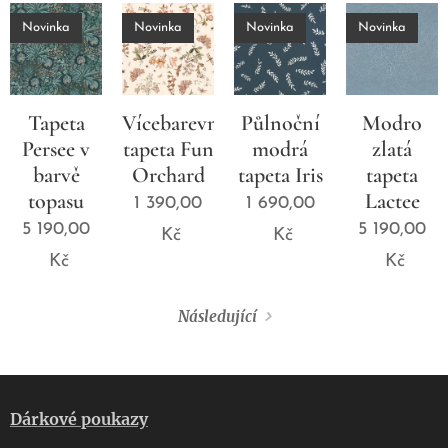
Novinka
Novinka
Novinka
Novinka
Tapeta
Vícebarevná
Půlnoční
Modro
Persee v
tapeta Fun
modrá
zlatá
barvě
Orchard
tapeta Iris
tapeta
topasu
Lactee
1 390,00
1 690,00
5 190,00
5 190,00
Kč
Kč
Kč
Kč
Následující
Dárkové poukazy