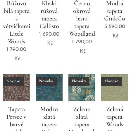
Růžovo
Khaki
Černo
Modrá
bílá tapeta
růžová
okrová
tapeta
s
tapeta
lesní
GinkGo
větvičkami
Callisto
tapeta
3 590,00
Little
Woodland
1 690,00
Kč
Woods
1 790,00
Kč
1 790,00
Kč
Kč
Novinka
Novinka
Novinka
Novinka
Tapeta
Modro
Zeleno
Zelená
Persee v
zlatá
zlatá
tapeta
barvě
tapeta
tapeta
Woods