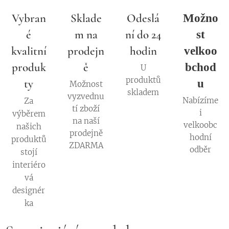
Vybran
Sklade
Odeslá
Možno
é
m na
ní do 24
st
kvalitní
prodejn
hodin
velkoo
produk
ě
bchod
U
produktů
ty
u
Možnost
skladem
vyzvednu
Nabízíme
Za
tí zboží
i
výběrem
na naší
velkoobc
našich
prodejně
hodní
produktů
ZDARMA
odběr
stojí
interiéro
vá
designér
ka