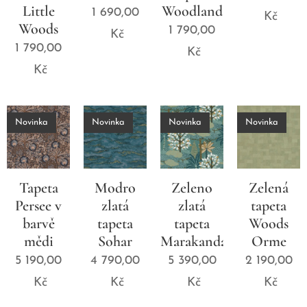
Little
Woodland
1 690,00
Kč
Woods
1 790,00
Kč
1 790,00
Kč
Kč
Novinka
Novinka
Novinka
Novinka
Tapeta
Modro
Zeleno
Zelená
Persee v
zlatá
zlatá
tapeta
barvě
tapeta
tapeta
Woods
mědi
Sohar
Marakanda
Orme
5 190,00
4 790,00
5 390,00
2 190,00
Kč
Kč
Kč
Kč