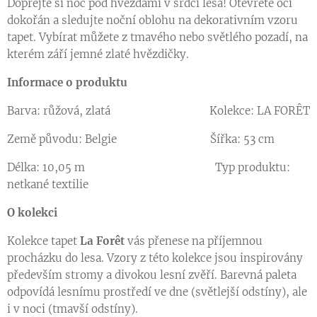
Dopřejte si noc pod hvězdami v srdci lesa! Otevřete oči
dokořán a sledujte noční oblohu na dekorativním vzoru
tapet. Vybírat můžete z tmavého nebo světlého pozadí, na
kterém září jemné zlaté hvězdičky.
Informace o produktu
Barva: růžová, zlatá Kolekce: LA FORÊT
Země původu: Belgie Šířka: 53 cm
Délka: 10,05 m Typ produktu:
netkané textilie
O kolekci
Kolekce tapet
La
Forêt
vás přenese na příjemnou
procházku do lesa. Vzory z této kolekce jsou inspirovány
především stromy a divokou lesní zvěří. Barevná paleta
odpovídá lesnímu prostředí ve dne (světlejší odstíny), ale
i v noci (tmavší odstíny).