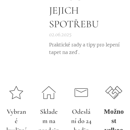
JEJICH
SPOTŘEBU
02.06.2025
Praktické rady a tipy pro lepení
tapet na zeď .
Vybran
Sklade
Odeslá
Možno
é
m na
ní do 24
st