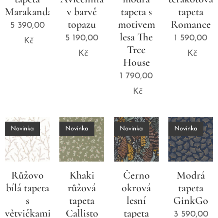
Marakanda
v barvě
tapeta s
tapeta
topazu
motivem
Romance
5 390,00
lesa The
5 190,00
1 590,00
Kč
Tree
Kč
Kč
House
1 790,00
Kč
Novinka
Novinka
Novinka
Novinka
Růžovo
Khaki
Černo
Modrá
bílá tapeta
růžová
okrová
tapeta
s
tapeta
lesní
GinkGo
větvičkami
Callisto
tapeta
3 590,00