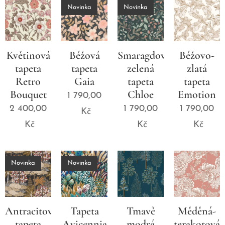
Novinka
Novinka
Květinová
Béžová
Smaragdově
Béžovo-
tapeta
tapeta
zelená
zlatá
Retro
Gaia
tapeta
tapeta
Bouquet
Chloe
Emotion
1 790,00
2 400,00
1 790,00
1 790,00
Kč
Kč
Kč
Kč
Novinka
Novinka
Antracitová
Tapeta
Tmavě
Měděná-
tapeta
Avicennia
modrá
terakotová