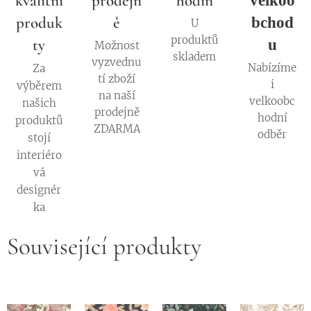
kvalitní
prodejn
hodin
velkoo
produk
ě
bchod
U
produktů
ty
u
Možnost
skladem
vyzvednu
Nabízíme
Za
tí zboží
i
výběrem
na naší
velkoobc
našich
prodejně
hodní
produktů
ZDARMA
odběr
stojí
interiéro
vá
designér
ka
Související produkty