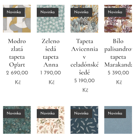
Novinka
Novinka
Novinka
Novinka
Modro
Zeleno
Tapeta
Bílo
zlatá
šedá
Avicennia
palisandrov
tapeta
tapeta
v
tapeta
Op'art
Anna
celadónské
Marakanda
šedé
2 690,00
1 790,00
5 390,00
5 190,00
Kč
Kč
Kč
Kč
Novinka
Novinka
Novinka
Novinka