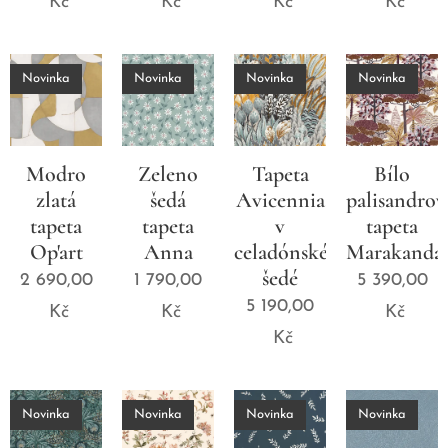
Kč
Kč
Kč
Kč
Novinka
Novinka
Novinka
Novinka
Modro
Zeleno
Tapeta
Bílo
zlatá
šedá
Avicennia
palisandrov
tapeta
tapeta
v
tapeta
Op'art
Anna
celadónské
Marakanda
šedé
2 690,00
1 790,00
5 390,00
5 190,00
Kč
Kč
Kč
Kč
Novinka
Novinka
Novinka
Novinka