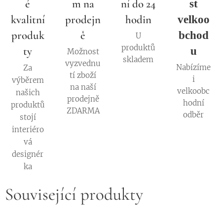
é
m na
ní do 24
st
kvalitní
prodejn
hodin
velkoo
produk
ě
bchod
U
produktů
ty
u
Možnost
skladem
vyzvednu
Nabízíme
Za
tí zboží
i
výběrem
na naší
velkoobc
našich
prodejně
hodní
produktů
ZDARMA
odběr
stojí
interiéro
vá
designér
ka
Související produkty