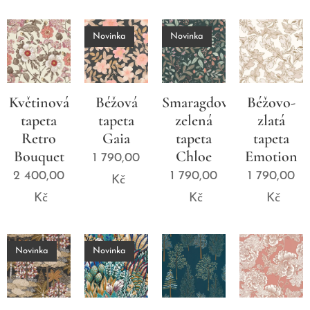
Novinka
Novinka
Květinová
Béžová
Smaragdově
Béžovo-
tapeta
tapeta
zelená
zlatá
Retro
Gaia
tapeta
tapeta
Bouquet
Chloe
Emotion
1 790,00
2 400,00
1 790,00
1 790,00
Kč
Kč
Kč
Kč
Novinka
Novinka