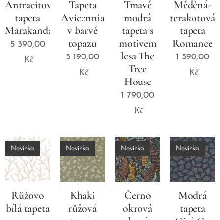
Antracitová
Tapeta
Tmavě
Měděná-
tapeta
Avicennia
modrá
terakotová
Marakanda
v barvě
tapeta s
tapeta
topazu
motivem
Romance
5 390,00
lesa The
5 190,00
1 590,00
Kč
Tree
Kč
Kč
House
1 790,00
Kč
Novinka
Novinka
Novinka
Novinka
Růžovo
Khaki
Černo
Modrá
bílá tapeta
růžová
okrová
tapeta