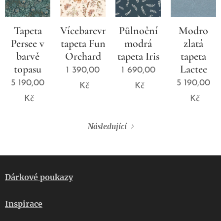
Tapeta
Vícebarevná
Půlnoční
Modro
Persee v
tapeta Fun
modrá
zlatá
barvě
Orchard
tapeta Iris
tapeta
topasu
Lactee
1 390,00
1 690,00
5 190,00
5 190,00
Kč
Kč
Kč
Kč
Následující
Dárkové poukazy
Inspirace