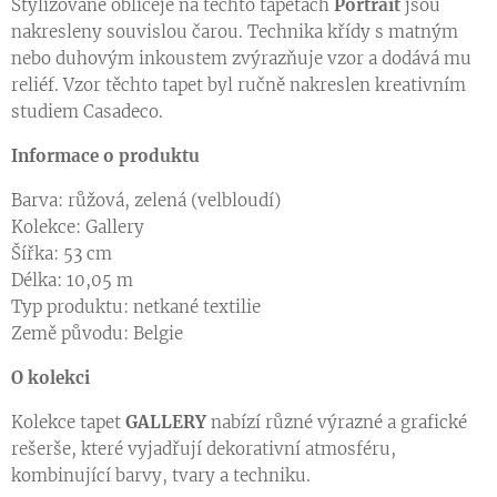
Stylizované obličeje na těchto tapetách
Portrait
jsou
nakresleny souvislou čarou. Technika křídy s matným
nebo duhovým inkoustem zvýrazňuje vzor a dodává mu
reliéf. Vzor těchto tapet byl ručně nakreslen kreativním
studiem Casadeco.
Informace o produktu
Barva: růžová, zelená (velbloudí)
Kolekce: Gallery
Šířka: 53 cm
Délka: 10,05 m
Typ produktu: netkané textilie
Země původu: Belgie
O kolekci
Kolekce tapet
GALLERY
nabízí různé výrazné a grafické
rešerše, které vyjadřují dekorativní atmosféru,
kombinující barvy, tvary a techniku.