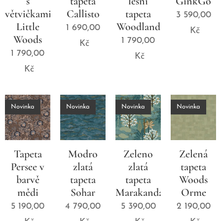
s
tapeta
lesní
GinkGo
větvičkami
Callisto
tapeta
3 590,00
Little
Woodland
1 690,00
Kč
Woods
1 790,00
Kč
1 790,00
Kč
Kč
Novinka
Novinka
Novinka
Novinka
Tapeta
Modro
Zeleno
Zelená
Persee v
zlatá
zlatá
tapeta
barvě
tapeta
tapeta
Woods
mědi
Sohar
Marakanda
Orme
5 190,00
4 790,00
5 390,00
2 190,00