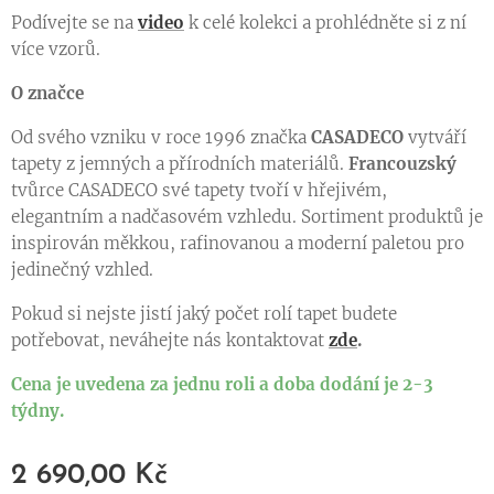
Podívejte se na
video
k celé kolekci a prohlédněte si z ní
více vzorů.
O značce
Od svého vzniku v roce 1996 značka
CASADECO
vytváří
tapety z jemných a přírodních materiálů.
Francouzský
tvůrce CASADECO své tapety tvoří v hřejivém,
elegantním a nadčasovém vzhledu. Sortiment produktů je
inspirován měkkou, rafinovanou a moderní paletou pro
jedinečný vzhled.
Pokud si nejste jistí jaký počet rolí tapet budete
potřebovat, neváhejte nás kontaktovat
zde
.
Cena je uvedena za jednu roli a doba dodání je 2-3
týdny.
2 690,00
Kč