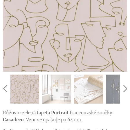
Ukázka vzoru tapety v jiné barevné variantě
Ukázka vzoru tapety v jiné barevné variantě
Růžovo-zelená tapeta
Portrait
francouzské značky
Ukázka vzoru tapety v jiné barevné variantě
Casadeco
. Vzor se opakuje po 64 cm.
Ukázka vzoru tapety v jiné barevné variantě