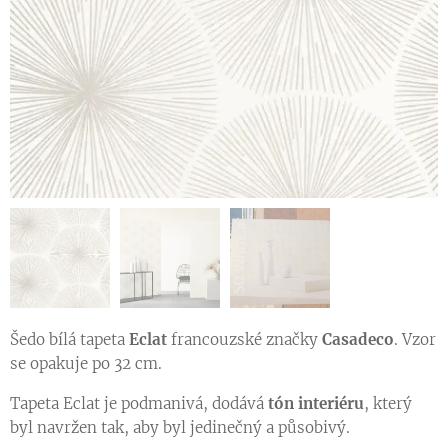
Vzorník francouzských tapet se vzorem kolekce SO WHITE 4
Šedo bílá tapeta
Eclat
francouzské značky
Casadeco
. Vzor
se opakuje po 32 cm.
Tapeta Eclat je podmanivá, dodává
tón interiéru
, který
byl navržen tak, aby byl jedinečný a působivý.