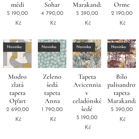
mědi
Sohar
Marakanda
Orme
5 190,00
4 790,00
5 390,00
2 190,00
Kč
Kč
Kč
Kč
Novinka
Novinka
Novinka
Novinka
Modro
Zeleno
Tapeta
Bílo
zlatá
šedá
Avicennia
palisandrov
tapeta
tapeta
v
tapeta
Op'art
Anna
celadónské
Marakanda
šedé
2 690,00
1 790,00
5 390,00
5 190,00
Kč
Kč
Kč
Kč