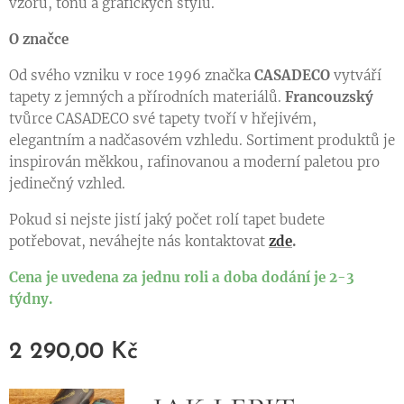
vzorů, tónů a grafických stylů.
O značce
Od svého vzniku v roce 1996 značka
CASADECO
vytváří
tapety z jemných a přírodních materiálů.
Francouzský
tvůrce CASADECO své tapety tvoří v hřejivém,
elegantním a nadčasovém vzhledu. Sortiment produktů je
inspirován měkkou, rafinovanou a moderní paletou pro
jedinečný vzhled.
Pokud si nejste jistí jaký počet rolí tapet budete
potřebovat, neváhejte nás kontaktovat
zde
.
Cena je uvedena za jednu roli a doba dodání je 2-3
týdny.
2 290,00
Kč