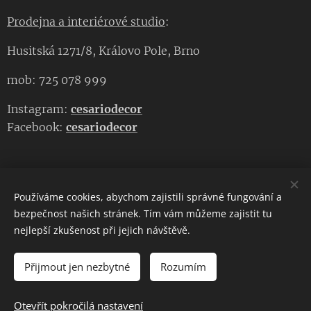
Prodejna a interiérové studio
:
Husitská 1271/8, Královo Pole, Brno
mob: 725 078 999
Instagram:
cesariodecor
Facebook:
cesariodecor
Používáme cookies, abychom zajistili správné fungování a
CESARIO DECOR
bezpečnost našich stránek. Tím vám můžeme zajistit tu
nejlepší zkušenost při jejich návštěvě.
Copyright 2023
CESARIO DECOR
. Všechna práva vyhrazena.
Cookies
Přijmout jen nezbytné
Rozumím
DO KOŠÍKU
Otevřít pokročilá nastavení