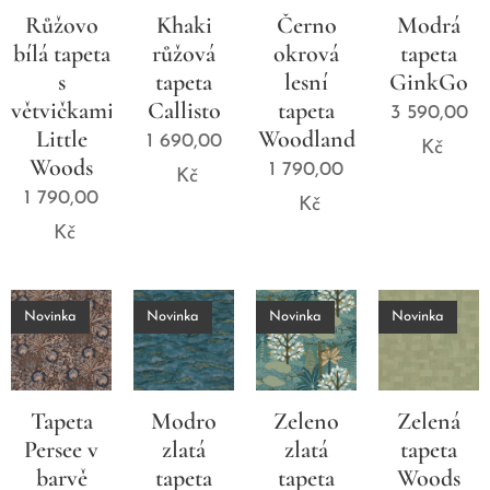
Růžovo
Khaki
Černo
Modrá
bílá tapeta
růžová
okrová
tapeta
s
tapeta
lesní
GinkGo
větvičkami
Callisto
tapeta
3 590,00
Little
Woodland
1 690,00
Kč
Woods
1 790,00
Kč
1 790,00
Kč
Kč
Novinka
Novinka
Novinka
Novinka
Tapeta
Modro
Zeleno
Zelená
Persee v
zlatá
zlatá
tapeta
barvě
tapeta
tapeta
Woods