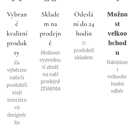
Vybran
Sklade
Odeslá
Možno
é
m na
ní do 24
st
kvalitní
prodejn
hodin
velkoo
produk
ě
bchod
U
produktů
ty
u
Možnost
skladem
vyzvednu
Nabízíme
Za
tí zboží
i
výběrem
na naší
velkoobc
našich
prodejně
hodní
produktů
ZDARMA
odběr
stojí
interiéro
vá
designér
ka