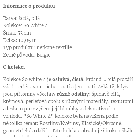
Informace o produktu
Barva: šedá, bílá
Kolekce: So White 4
Šířka: 53 cm
Délka: 10,05 m
Typ produktu: netkané textilie
Země původu: Belgie
O kolekci
Kolekce So white 4 je
oslnivá, čistá
, krásná.... bílá prozáří
váš interiér svou nádherností a jemností. Zvláště, když
jsou přítomny všechny
různé odstíny
: špinavě bílá,
krémová, perleťová spolu s různými materiály, texturami
a leskem pro zvýšení její hloubky a dekorativního
vzhledu. "So White 4" kolekce byla navržena podle
několika témat: Rostliny/Květiny, Klasické/Okrasné,
geometrické a další... Tato kolekce obsahuje širokou škálu