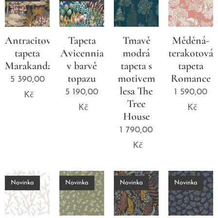
Antracitová
Tapeta
Tmavě
Měděná-
tapeta
Avicennia
modrá
terakotová
Marakanda
v barvě
tapeta s
tapeta
topazu
motivem
Romance
5 390,00
lesa The
5 190,00
1 590,00
Kč
Tree
Kč
Kč
House
1 790,00
Kč
Novinka
Novinka
Novinka
Novinka