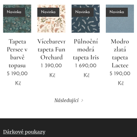
Novinka
Novinka
Novinka
Novinka
Tapeta
Vícebarevná
Půlnoční
Modro
Persee v
tapeta Fun
modrá
zlatá
barvě
Orchard
tapeta Iris
tapeta
topasu
Lactee
1 390,00
1 690,00
5 190,00
5 190,00
Kč
Kč
Kč
Kč
Následující
Dárkové poukazy