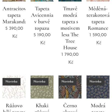
Antracitová
Tapeta
Tmavě
Měděná-
tapeta
Avicennia
modrá
terakotová
Marakanda
v barvě
tapeta s
tapeta
topazu
motivem
Romance
5 390,00
lesa The
5 190,00
1 590,00
Kč
Tree
Kč
Kč
House
1 790,00
Kč
Novinka
Novinka
Novinka
Novinka
Růžovo
Khaki
Černo
Modrá