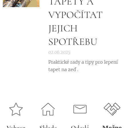
TAPETY A
VYPOČÍTAT
JEJICH
SPOTŘEBU
02.06.2025
Praktické rady a tipy pro lepení
tapet na zeď .
Vybran
Sklade
Odeslá
Možno