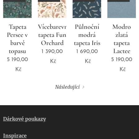
Tapeta
Vícebarevná
Půlnoční
Modro
Persee v
tapeta Fun
modrá
zlatá
barvě
Orchard
tapeta Iris
tapeta
topasu
Lactee
1 390,00
1 690,00
5 190,00
5 190,00
Kč
Kč
Kč
Kč
Následující
Dárkové poukazy
Inspirace