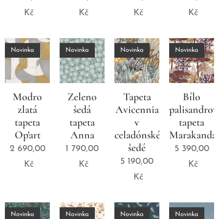
Kč
Kč
Kč
Kč
Novinka
Novinka
Novinka
Novinka
Modro
Zeleno
Tapeta
Bílo
zlatá
šedá
Avicennia
palisandrov
tapeta
tapeta
v
tapeta
Op'art
Anna
celadónské
Marakanda
šedé
2 690,00
1 790,00
5 390,00
5 190,00
Kč
Kč
Kč
Kč
Novinka
Novinka
Novinka
Novinka