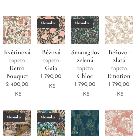
Novinka
Novinka
Květinová
Béžová
Smaragdově
Béžovo-
tapeta
tapeta
zelená
zlatá
Retro
Gaia
tapeta
tapeta
Bouquet
Chloe
Emotion
1 790,00
2 400,00
1 790,00
1 790,00
Kč
Kč
Kč
Kč
Novinka
Novinka