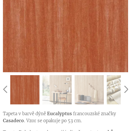
Tapeta v barvě dýně
Eucalyptus
francouzské značky
Ukázka vzoru tapety v jiné barevné variantě
Ukázka vzoru tapety v jiné barevné variantě
Casadeco
. Vzor se opakuje po 53 cm.