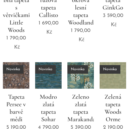
bílá tapeta
růžová
okrová
tapeta
s
tapeta
lesní
GinkGo
větvičkami
Callisto
tapeta
3 590,00
Little
Woodland
1 690,00
Kč
Woods
1 790,00
Kč
1 790,00
Kč
Kč
Novinka
Novinka
Novinka
Novinka
Tapeta
Modro
Zeleno
Zelená
Persee v
zlatá
zlatá
tapeta
barvě
tapeta
tapeta
Woods
mědi
Sohar
Marakanda
Orme
5 190,00
4 790,00
5 390,00
2 190,00