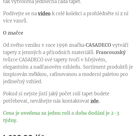
tak vytvořena jedinečná řada tapet.
Podívejte se na
video
k celé kolekci a prohlédněte si z ní
více vzorů.
O značce
Od svého vzniku v roce 1996 značka
CASADECO
vytváří
tapety z jemných a přírodních materiálů.
Francouzský
tvůrce CASADECO své tapety tvoří v hřejivém,
elegantním a nadčasovém vzhledu. Sortiment produktů je
inspirován měkkou, rafinovanou a moderní paletou pro
jedinečný vzhled.
Pokud si nejste jistí jaký počet rolí tapet budete
potřebovat, neváhejte nás kontaktovat
zde
.
Cena je uvedena za jednu roli a doba dodání je 2-3
týdny.