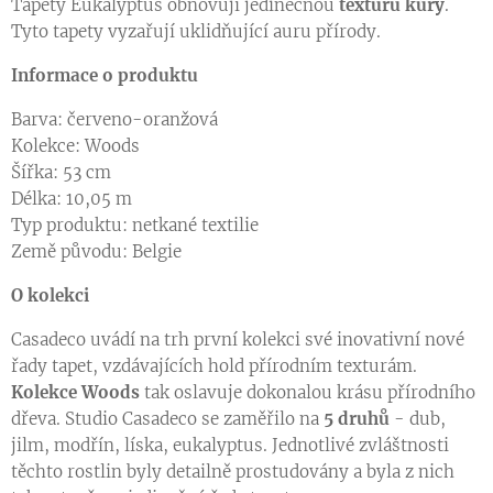
Tapety Eukalyptus obnovují jedinečnou
texturu kůry
.
Tyto tapety vyzařují uklidňující auru přírody.
Informace o produktu
Barva: červeno-oranžová
Kolekce: Woods
Šířka: 53 cm
Délka: 10,05 m
Typ produktu: netkané textilie
Země původu: Belgie
O kolekci
Casadeco uvádí na trh první kolekci své inovativní nové
řady tapet, vzdávajících hold přírodním texturám.
Kolekce Woods
tak oslavuje dokonalou krásu přírodního
dřeva. Studio Casadeco se zaměřilo na
5 druhů
- dub,
jilm, modřín, líska, eukalyptus. Jednotlivé zvláštnosti
těchto rostlin byly detailně prostudovány a byla z nich