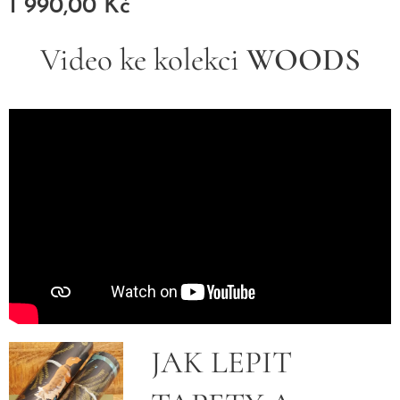
1 990,00
Kč
Video ke kolekci
WOODS
JAK LEPIT