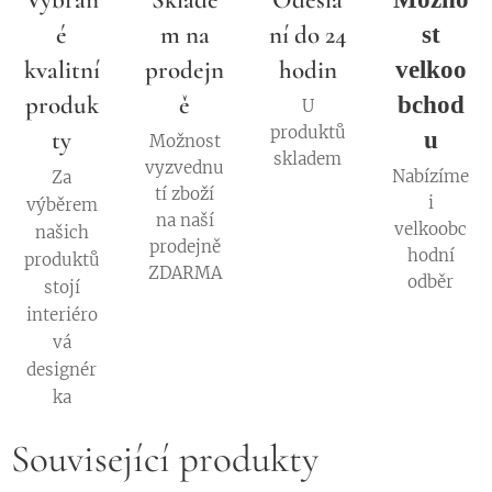
é
m na
ní do 24
st
kvalitní
prodejn
hodin
velkoo
produk
ě
bchod
U
produktů
ty
u
Možnost
skladem
vyzvednu
Nabízíme
Za
tí zboží
i
výběrem
na naší
velkoobc
našich
prodejně
hodní
produktů
ZDARMA
odběr
stojí
interiéro
vá
designér
ka
Související produkty