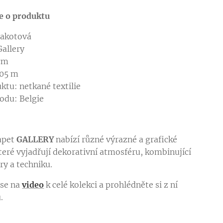
e o produktu
rakotová
Gallery
 cm
,05 m
ktu: netkané textilie
odu: Belgie
apet
GALLERY
nabízí různé výrazné a grafické
které vyjadřují dekorativní atmosféru, kombinující
ry a techniku.
 se na
video
k celé kolekci a prohlédněte si z ní
ů.