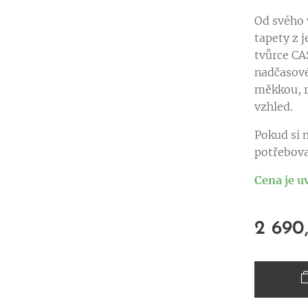
Od svého 
tapety z 
tvůrce CA
nadčasové
měkkou, r
vzhled.
Pokud si n
potřebova
Cena je u
2 690