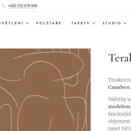
+420 725 078 999
SVĚTLENÍ
POLŠTÁŘE
TAPETY
STUDIO
Tera
Terakoto
Casadeco
Náčrtky n
modelem
fascinujíc
objemem a
tapet byl