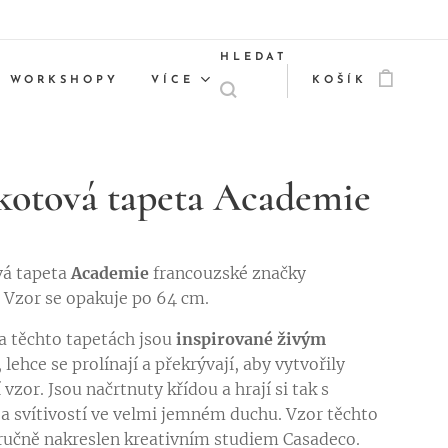
HLEDAT
WORKSHOPY
VÍCE
KOŠÍK
kotová tapeta Academie
vá tapeta
Academie
francouzské značky
. Vzor se opakuje po 64 cm.
a těchto tapetách jsou
inspirované živým
, lehce se prolínají a překrývají, aby vytvořily
í vzor. Jsou načrtnuty křídou a hrají si tak s
 svítivostí ve velmi jemném duchu. Vzor těchto
 ručně nakreslen kreativním studiem Casadeco.