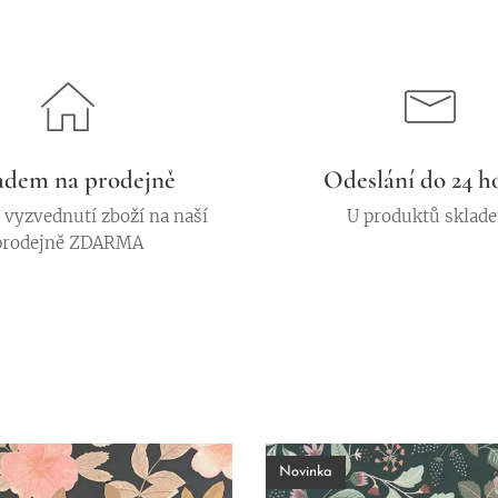
adem na prodejně
Odeslání do 24 h
vyzvednutí zboží na naší
U produktů sklad
prodejně ZDARMA
Novinka