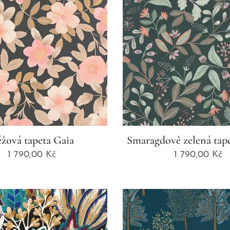
žová tapeta Gaia
Smaragdově zelená tap
1 790,00
Kč
1 790,00
Kč