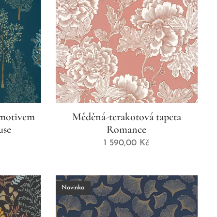
 motivem
Měděná-terakotová tapeta
use
Romance
1 590,00
Kč
Novinka