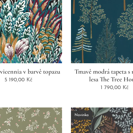
vicennia v barvě topazu
Tmavě modrá tapeta s
lesa The Tree Ho
5 190,00
Kč
1 790,00
Kč
Novinka