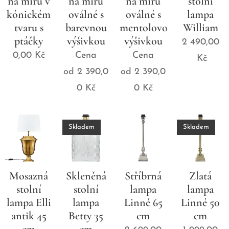
na míru v
na míru
na míru
stolní
kónickém
oválné s
oválné s
lampa
tvaru s
barevnou
mentolovou
William
ptáčky
výšivkou
výšivkou
2 490,00
0,00
Kč
Cena
Cena
Kč
od
2 390,0
od
2 390,0
0
Kč
0
Kč
Skladem
Skladem
Mosazná
Skleněná
Stříbrná
Zlatá
stolní
stolní
lampa
lampa
lampa Elli
lampa
Linné 65
Linné 50
antik 45
Betty 35
cm
cm
cm
cm