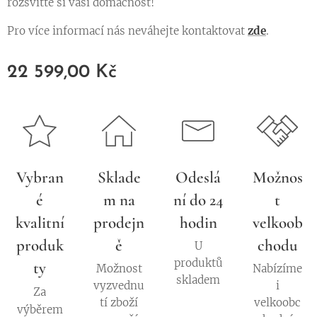
rozsviťte si vaši domácnost!
Pro více informací nás neváhejte kontaktovat
zde
.
22 599,00
Kč
Vybran
Sklade
Odeslá
Možnos
é
m na
ní do 24
t
kvalitní
prodejn
hodin
velkoob
produk
ě
chodu
U
produktů
ty
Možnost
Nabízíme
skladem
vyzvednu
i
Za
tí zboží
velkoobc
výběrem