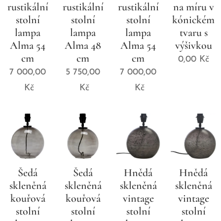
rustikální
rustikální
rustikální
na míru v
stolní
stolní
stolní
kónickém
lampa
lampa
lampa
tvaru s
Alma 54
Alma 48
Alma 54
výšivkou
cm
cm
cm
0,00
Kč
7 000,00
5 750,00
7 000,00
Kč
Kč
Kč
Šedá
Šedá
Hnědá
Hnědá
skleněná
skleněná
skleněná
skleněná
kouřová
kouřová
vintage
vintage
stolní
stolní
stolní
stolní