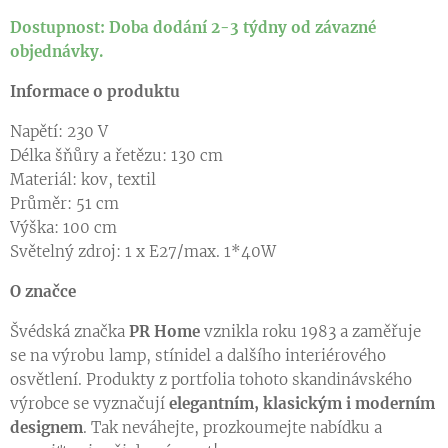
Dostupnost: Doba dodání 2-3 týdny od závazné
objednávky.
Informace o produktu
Napětí: 230 V
Délka šňůry a řetězu: 130 cm
Materiál: kov, textil
Průměr: 51 cm
Výška: 100 cm
Světelný zdroj: 1 x E27/max. 1*40W
O značce
Švédská značka
PR Home
vznikla roku 1983 a zaměřuje
se na výrobu lamp, stínidel a dalšího interiérového
osvětlení. Produkty z portfolia tohoto skandinávského
výrobce se vyznačují
elegantním, klasickým i moderním
designem
. Tak neváhejte, prozkoumejte nabídku a