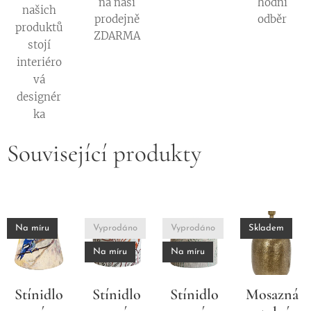
na naší
hodní
našich
prodejně
odběr
produktů
ZDARMA
stojí
interiéro
vá
designér
ka
Související produkty
Na míru
Vyprodáno
Vyprodáno
Skladem
Na míru
Na míru
Stínidlo
Stínidlo
Stínidlo
Mosazná