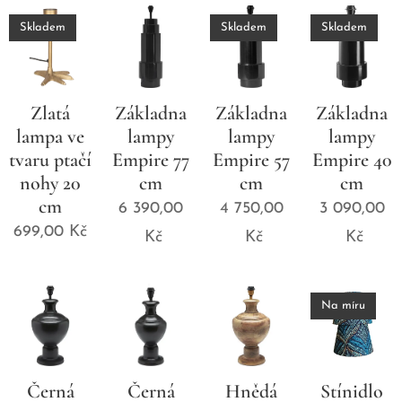
Skladem
Skladem
Skladem
Zlatá
Základna
Základna
Základna
lampa ve
lampy
lampy
lampy
tvaru ptačí
Empire 77
Empire 57
Empire 40
nohy 20
cm
cm
cm
cm
6 390,00
4 750,00
3 090,00
699,00
Kč
Kč
Kč
Kč
Na míru
Černá
Černá
Hnědá
Stínidlo