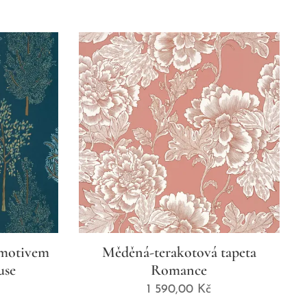
 motivem
Měděná-terakotová tapeta
use
Romance
1 590,00
Kč