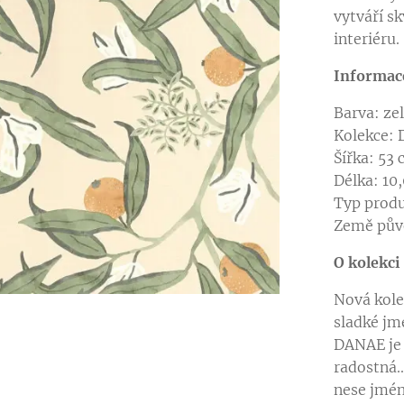
vytváří sk
interiéru.
Informac
Barva: ze
Kolekce: 
Šířka: 53
Délka: 10
Typ produ
Země pův
O kolekci
Nová kole
v jiné barevné variantě
sladké jm
DANAE je k
radostná..
v jiné barevné variantě
v jiné barevné variantě
nese jmén