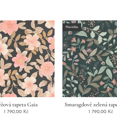
Novinka
žová tapeta Gaia
Smaragdově zelená tap
1 790,00
Kč
1 790,00
Kč