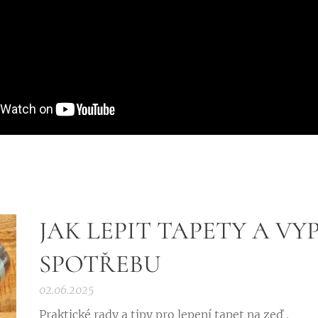
JAK LEPIT TAPETY A VY
SPOTŘEBU
02.06.2025
Praktické rady a tipy pro lepení tapet na zeď .