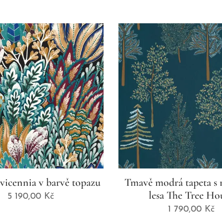
vicennia v barvě topazu
Tmavě modrá tapeta s
lesa The Tree Ho
5 190,00
Kč
1 790,00
Kč