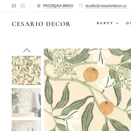
PRODEJNA BRNO
studio@cesariodecor.cz
CESARIO
DECOR
BARVY
O