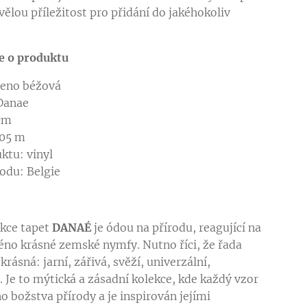
vělou příležitost pro přidání do jakéhokoliv
e o produktu
leno béžová
Danae
 cm
,05 m
ktu: vinyl
odu: Belgie
kce tapet
DANAÉ
je ódou na přírodu, reagující na
éno krásné zemské nymfy. Nutno říci, že řada
rásná: jarní, zářivá, svěží, univerzální,
. Je to mýtická a zásadní kolekce, kde každý vzor
o božstva přírody a je inspirován jejími