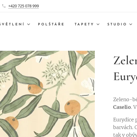
+420 725 078 999
SVĚTLENÍ
POLŠTÁŘE
TAPETY
STUDIO
Zele
Eury
Zeleno-b
Caselio
. 
Eurydice 
barvách. 
tak v obý