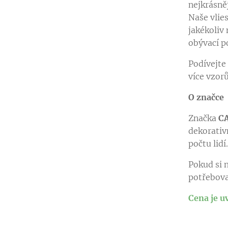
nejkrásně
Naše vlie
v jiné barevné variantě
jakékoliv 
v jiné barevné variantě
obývací po
Podívejte
více vzor
O značce
Značka
C
dekorativ
počtu lidí
Pokud si n
potřebova
Cena je u