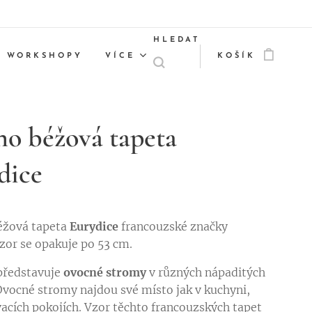
HLEDAT
WORKSHOPY
VÍCE
KOŠÍK
no béžová tapeta
dice
éžová tapeta
Eurydice
francouzské značky
Vzor se opakuje po 53 cm.
představuje
ovocné stromy
v různých nápaditých
Ovocné stromy najdou své místo jak v kuchyni,
vacích pokojích. Vzor těchto francouzských tapet