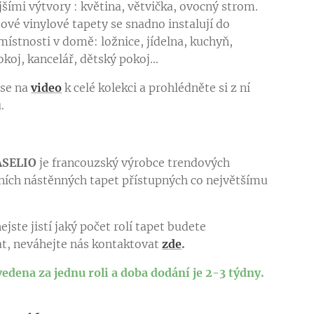
jšími výtvory : květina, větvička, ovocný strom.
sové vinylové tapety se snadno instalují do
místnosti v domě: ložnice, jídelna, kuchyň,
koj, kancelář, dětský pokoj...
 se na
video
k celé kolekci a prohlédněte si z ní
ů.
ASELIO
je francouzský výrobce trendových
ních nástěnných tapet přístupných co největšímu
.
ejste jistí jaký počet rolí tapet budete
t, neváhejte nás kontaktovat
zde
.
vedena za jednu roli a doba dodání je 2-3 týdny.