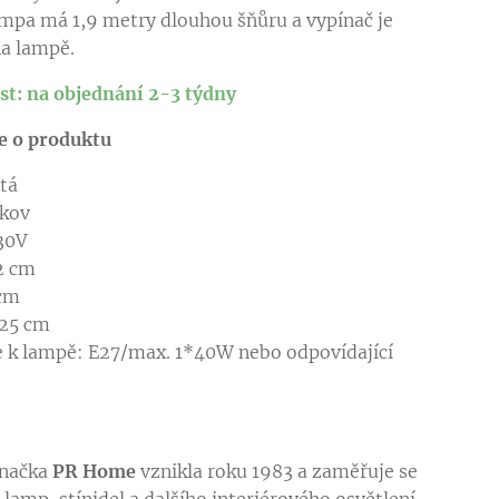
lampa má 1,9 metry dlouhou šňůru a vypínač je
na lampě.
t: na objednání 2-3 týdny
e o produktu
a: zlatá
 kov
tí: 230V
2 cm
a: 25 cm
ubka: 25 cm
 k lampě: E27/max. 1*40W nebo odpovídající
oj
značka
PR Home
vznikla roku 1983 a zaměřuje se