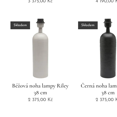
3 375,00
Kč
4 190,00
K
Skladem
Skladem
Béžová noha lampy Riley
Černá noha lam
38 cm
38 cm
2 375,00
Kč
2 375,00
K