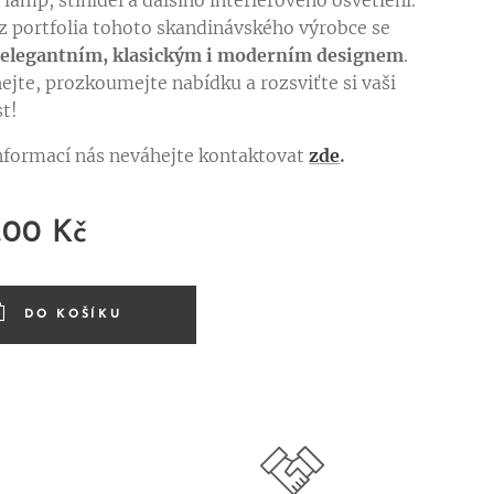
lamp, stínidel a dalšího interiérového osvětlení.
z portfolia tohoto skandinávského výrobce se
í
elegantním, klasickým i moderním designem
.
ejte, prozkoumejte nabídku a rozsviťte si vaši
t!
informací nás neváhejte kontaktovat
zde
.
,00
Kč
DO KOŠÍKU