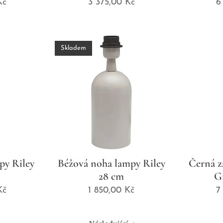
č
3 375,00
Kč
6
Skladem
py Riley
Béžová noha lampy Riley
Černá z
28 cm
G
č
1 850,00
Kč
7