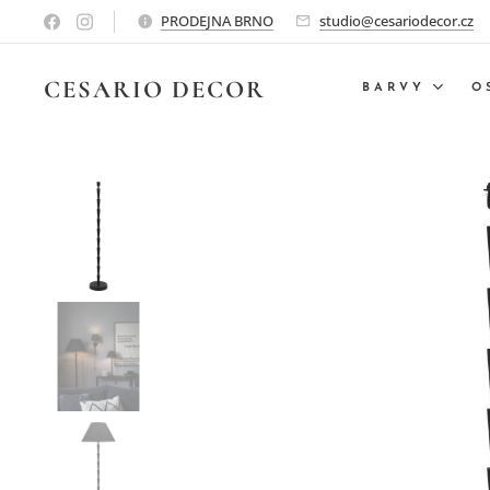
PRODEJNA BRNO
studio@cesariodecor.cz
CESARIO
DECOR
BARVY
O