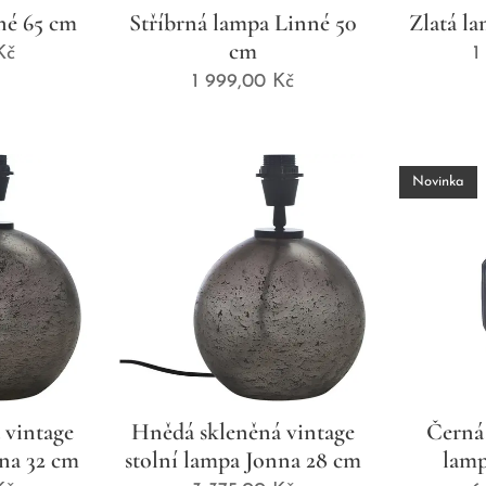
né 65 cm
Stříbrná lampa Linné 50
Zlatá l
cm
Kč
1
1 999,00
Kč
Novinka
 vintage
Hnědá skleněná vintage
Černá 
nna 32 cm
stolní lampa Jonna 28 cm
lamp