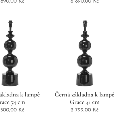
 890,00
Kč
6 890,00
Kč
ákladna k lampě
Černá základna k lampě
race 74 cm
Grace 41 cm
 500,00
Kč
2 799,00
Kč