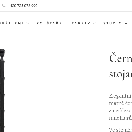
+420 725 078 999
SVĚTLENÍ
POLŠTÁŘE
TAPETY
STUDIO
Čern
stoj
Elegantní
matně če
a nadčaso
mnoha
rů
Ve stejném