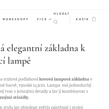
HLEDAT
WORKSHOPY
VÍCE
KOŠÍK
á elegantní základna k
ací lampě
 a stylová podlahová
kovová lampová základna
v
rné barvě, vysoká 143cm. Lampa má jednoduchý
vý tvar s jemnými detaily a lze ji kombinovat s
znými stínidly
.
 stylu lze objednat světlo nástěnné i stolní