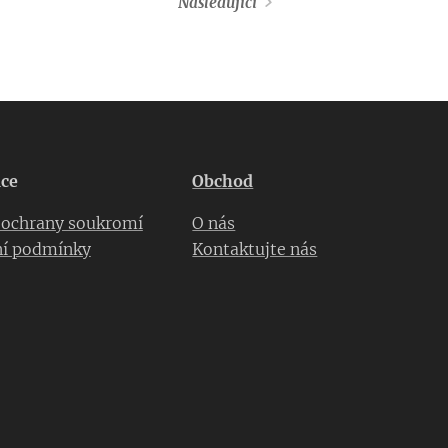
Následující
ce
Obchod
a ochrany soukromí
O nás
í podmínky
Kontaktujte nás