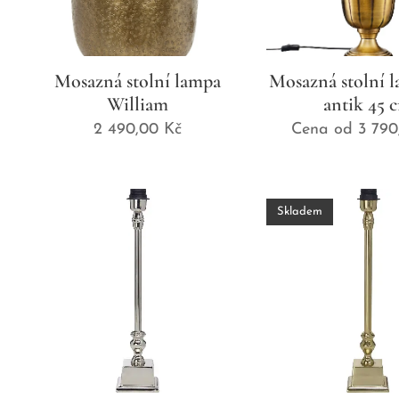
Mosazná stolní lampa
Mosazná stolní l
William
antik 45 
2 490,00
Kč
Cena od
3 790
Skladem