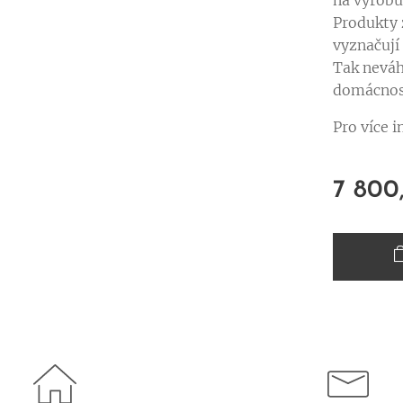
na výrobu 
Produkty 
vyznačuj
Tak neváh
domácnos
Pro více 
7 800