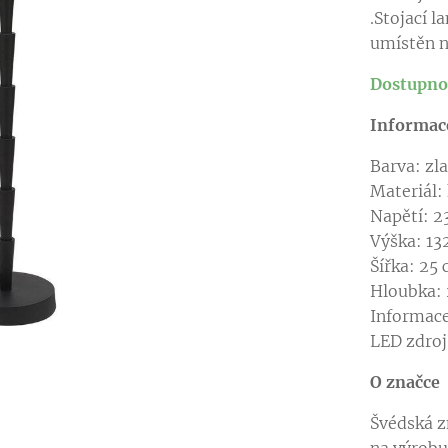
.Stojací 
umístěn 
Dostupnos
Informac
Barv
Materiál:
Napě
Výška: 13
Šířk
Hlo
Informace
LED zdr
O značce
Švédská 