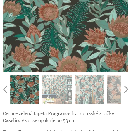
Černo-zelená tapeta
Fragrance
francouzské značky
Caselio.
Vzor se opakuje po 53 cm.