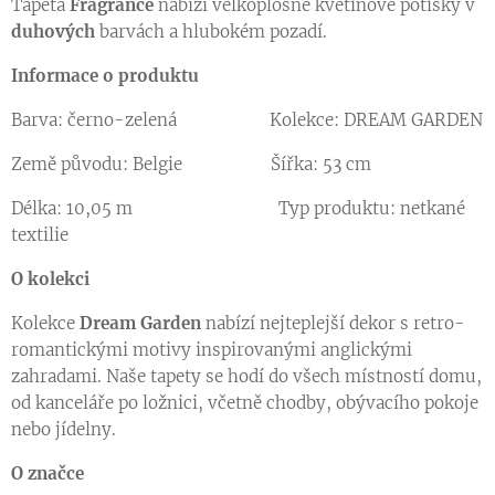
Tapeta
Fragrance
nabízí velkoplošné květinové potisky v
duhových
barvách a hlubokém pozadí.
Informace o produktu
Barva: černo-zelená Kolekce: DREAM GARDEN
Země původu: Belgie Šířka: 53 cm
Délka: 10,05 m Typ produktu: netkané
textilie
O kolekci
Kolekce
Dream Garden
nabízí nejteplejší dekor s retro-
romantickými motivy inspirovanými anglickými
zahradami. Naše tapety se hodí do všech místností domu,
od kanceláře po ložnici, včetně chodby, obývacího pokoje
nebo jídelny.
O značce