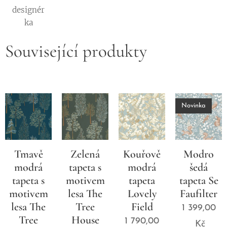
designér
ka
Související produkty
Novinka
Tmavě
Zelená
Kouřově
Modro
modrá
tapeta s
modrá
šedá
tapeta s
motivem
tapeta
tapeta Se
motivem
lesa The
Lovely
Faufilter
lesa The
Tree
Field
1 399,00
Tree
House
1 790,00
Kč