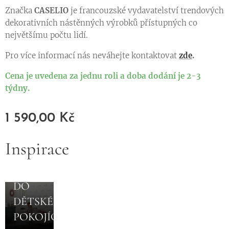
Značka
CASELIO
je francouzské vydavatelství trendových
dekorativních nástěnných výrobků přístupných co
největšímu počtu lidí.
Pro více informací nás neváhejte kontaktovat
zde
.
Cena je uvedena za jednu roli a doba dodání je 2-3
týdny.
1 590,00
Kč
28.11.2022
5 TIPŮ
Inspirace
NA
TAPETY
DO
DĚTSKÉHO
POKOJÍČKU