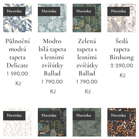
Novinka
Novinka
Novinka
Novinka
Půlnoční
Modro
Zelená
Šedá
modrá
bílá tapeta
tapeta s
tapeta
tapeta
s lesními
lesními
Birdsong
Delicate
zvířátky
zvířátky
2 290,00
Ballad
Ballad
1 590,00
Kč
1 790,00
1 790,00
Kč
Kč
Kč
Novinka
Novinka
Novinka
Novinka