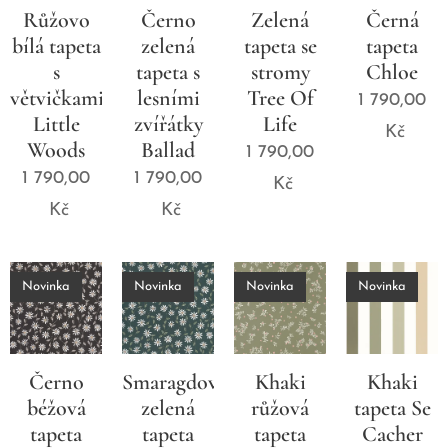
Růžovo
Černo
Zelená
Černá
bílá tapeta
zelená
tapeta se
tapeta
s
tapeta s
stromy
Chloe
větvičkami
lesními
Tree Of
1 790,00
Little
zvířátky
Life
Kč
Woods
Ballad
1 790,00
1 790,00
1 790,00
Kč
Kč
Kč
Novinka
Novinka
Novinka
Novinka
Černo
Smaragdově
Khaki
Khaki
béžová
zelená
růžová
tapeta Se
tapeta
tapeta
tapeta
Cacher