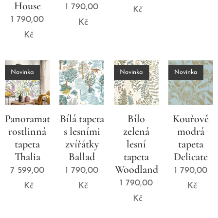
House
1 790,00
Kč
1 790,00
Kč
Kč
Novinka
Novinka
Novinka
Panoramatická
Bílá tapeta
Bílo
Kouřově
rostlinná
s lesními
zelená
modrá
tapeta
zvířátky
lesní
tapeta
Thalia
Ballad
tapeta
Delicate
Woodland
7 599,00
1 790,00
1 790,00
1 790,00
Kč
Kč
Kč
Kč