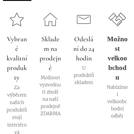
Vybran
Sklade
Odeslá
Možno
é
m na
ní do 24
st
kvalitní
prodejn
hodin
velkoo
produk
ě
bchod
U
produktů
ty
u
Možnost
skladem
vyzvednu
Nabízíme
Za
tí zboží
i
výběrem
na naší
velkoobc
našich
prodejně
hodní
produktů
ZDARMA
odběr
stojí
interiéro
vá