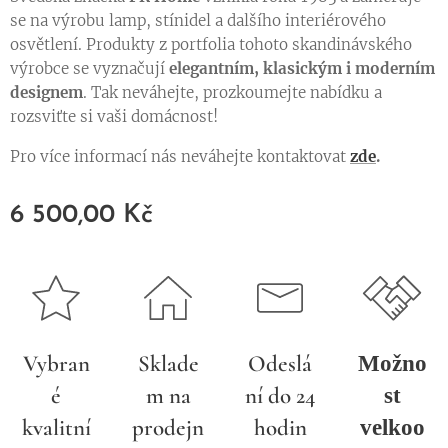
se na výrobu lamp, stínidel a dalšího interiérového
osvětlení. Produkty z portfolia tohoto skandinávského
výrobce se vyznačují
elegantním, klasickým i moderním
designem
. Tak neváhejte, prozkoumejte nabídku a
rozsviťte si vaši domácnost!
Pro více informací nás neváhejte kontaktovat
zde
.
6 500,00
Kč
Vybran
Sklade
Odeslá
Možno
é
m na
ní do 24
st
kvalitní
prodejn
hodin
velkoo