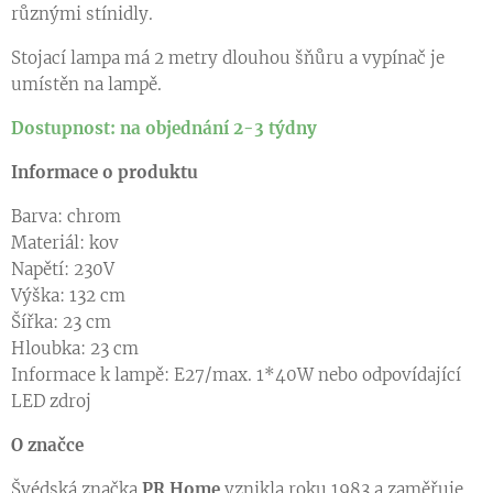
různými stínidly.
Stojací lampa má 2 metry dlouhou šňůru a vypínač je
umístěn na lampě.
Dostupnost: na objednání 2-3 týdny
Informace o produktu
Barva: chrom
Materiál: kov
Napětí: 230V
Výška: 132 cm
Šířka: 23 cm
Hloubka: 23 cm
Informace k lampě: E27/max. 1*40W nebo odpovídající
LED zdroj
O značce
Švédská značka
PR Home
vznikla roku 1983 a zaměřuje