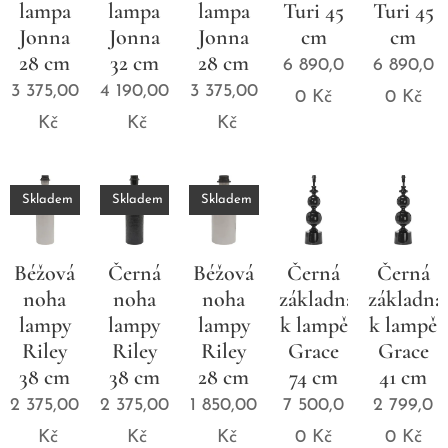
lampa
lampa
lampa
Turi 45
Turi 45
Jonna
Jonna
Jonna
cm
cm
28 cm
32 cm
28 cm
6 890,0
6 890,0
3 375,00
4 190,00
3 375,00
0
Kč
0
Kč
Kč
Kč
Kč
Skladem
Skladem
Skladem
Béžová
Černá
Béžová
Černá
Černá
noha
noha
noha
základna
základna
lampy
lampy
lampy
k lampě
k lampě
Riley
Riley
Riley
Grace
Grace
38 cm
38 cm
28 cm
74 cm
41 cm
2 375,00
2 375,00
1 850,00
7 500,0
2 799,0
Kč
Kč
Kč
0
Kč
0
Kč