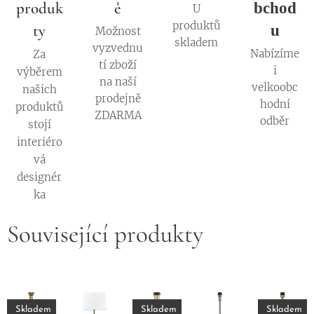
produk
ě
bchod
U
produktů
ty
u
Možnost
skladem
vyzvednu
Nabízíme
Za
tí zboží
i
výběrem
na naší
velkoobc
našich
prodejně
hodní
produktů
ZDARMA
odběr
stojí
interiéro
vá
designér
ka
Související produkty
Skladem
Skladem
Skladem