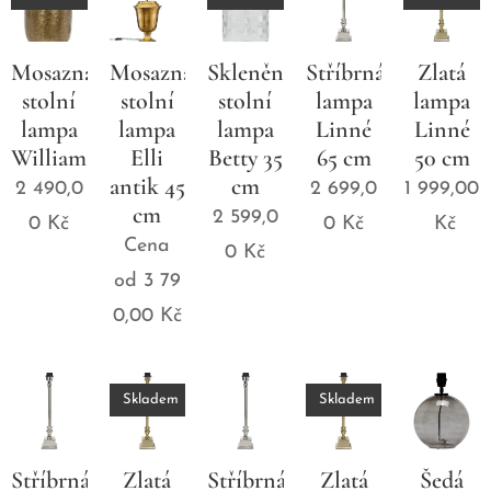
Mosazná
Mosazná
Skleněná
Stříbrná
Zlatá
stolní
stolní
stolní
lampa
lampa
lampa
lampa
lampa
Linné
Linné
William
Elli
Betty 35
65 cm
50 cm
antik 45
cm
2 490,0
2 699,0
1 999,00
cm
2 599,0
0
Kč
0
Kč
Kč
Cena
0
Kč
od
3 79
0,00
Kč
Skladem
Skladem
Stříbrná
Zlatá
Stříbrná
Zlatá
Šedá