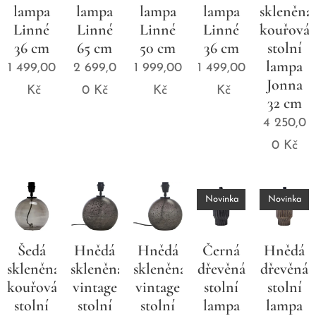
lampa
lampa
lampa
lampa
skleněná
Linné
Linné
Linné
Linné
kouřová
36 cm
65 cm
50 cm
36 cm
stolní
lampa
1 499,00
2 699,0
1 999,00
1 499,00
Jonna
Kč
0
Kč
Kč
Kč
32 cm
4 250,0
0
Kč
Novinka
Novinka
Šedá
Hnědá
Hnědá
Černá
Hnědá
skleněná
skleněná
skleněná
dřevěná
dřevěná
kouřová
vintage
vintage
stolní
stolní
stolní
stolní
stolní
lampa
lampa