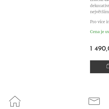
dekorativ
největšímu
Pro více 
Cena je u
1 490