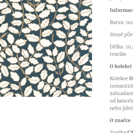
Informac
Barva:
Země pů
Délka:
textilie
em kolekce DREAM GARDEN
O kolekci
Kolekce
D
romantick
zahradami
od kancel
nebo jídel
O značce
Značka
C