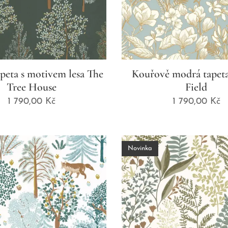
apeta s motivem lesa The
Kouřově modrá tapeta
Tree House
Field
1 790,00
Kč
1 790,00
Kč
Novinka