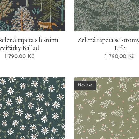
elená tapeta s lesními
Zelená tapeta se strom
zvířátky Ballad
Life
1 790,00
Kč
1 790,00
Kč
Novinka