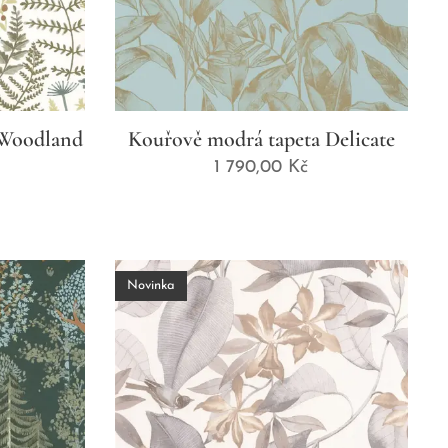
a Woodland
Kouřově modrá tapeta Delicate
1 790,00
Kč
Novinka