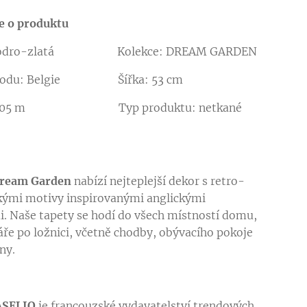
e o produktu
 modro-zlatá Kolekce: DREAM GARDEN
vodu: Belgie Šířka: 53 cm
 10,05 m Typ produktu: netkané
ream Garden
nabízí nejteplejší dekor s retro-
ými motivy inspirovanými anglickými
. Naše tapety se hodí do všech místností domu,
áře po ložnici, včetně chodby, obývacího pokoje
ny.
ASELIO
je francouzské vydavatelství trendových