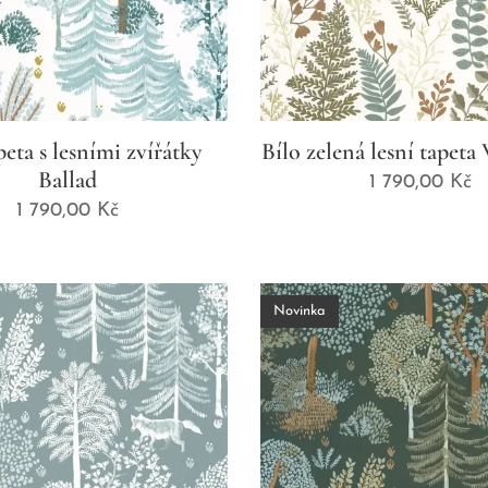
peta s lesními zvířátky
Bílo zelená lesní tapet
Ballad
1 790,00
Kč
1 790,00
Kč
Novinka