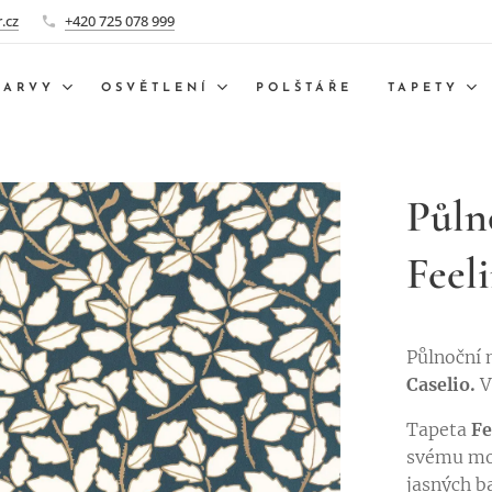
.cz
+420 725 078 999
BARVY
OSVĚTLENÍ
POLŠTÁŘE
TAPETY
Půln
Feel
Půlnoční
Caselio.
V
Tapeta
Fe
svému mod
jasných b