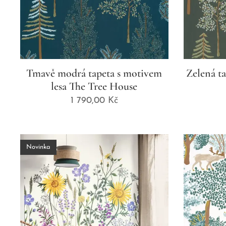
Tmavě modrá tapeta s motivem
Zelená t
lesa The Tree House
1 790,00
Kč
Novinka