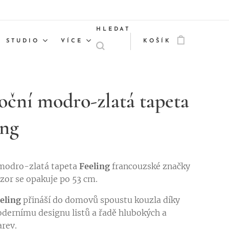
HLEDAT
STUDIO
VÍCE
KOŠÍK
oční modro-zlatá tapeta
ing
 modro-zlatá tapeta
Feeling
francouzské značky
zor se opakuje po 53 cm.
eling
přináší do domovů spoustu kouzla díky
ernímu designu listů a řadě hlubokých a
arev.