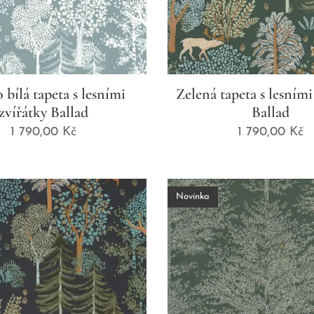
bílá tapeta s lesními
Zelená tapeta s lesními
zvířátky Ballad
Ballad
1 790,00
Kč
1 790,00
Kč
Novinka