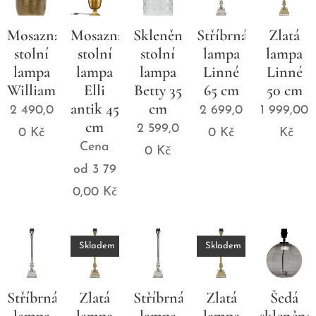
Mosazná
Mosazná
Skleněná
Stříbrná
Zlatá
stolní
stolní
stolní
lampa
lampa
lampa
lampa
lampa
Linné
Linné
William
Elli
Betty 35
65 cm
50 cm
antik 45
cm
2 490,0
2 699,0
1 999,00
cm
2 599,0
0
Kč
0
Kč
Kč
Cena
0
Kč
od
3 79
0,00
Kč
Skladem
Skladem
Stříbrná
Zlatá
Stříbrná
Zlatá
Šedá
lampa
lampa
lampa
lampa
skleněná