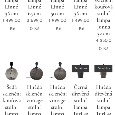
Linné
Linné
Linné
Linné
kouřová
36 cm
65 cm
50 cm
36 cm
stolní
lampa
1 499,00
2 699,0
1 999,00
1 499,00
Jonna
Kč
0
Kč
Kč
Kč
32 cm
4 250,0
0
Kč
Novinka
Novinka
Šedá
Hnědá
Hnědá
Černá
Hnědá
skleněná
skleněná
skleněná
dřevěná
dřevěná
kouřová
vintage
vintage
stolní
stolní
stolní
stolní
stolní
lampa
lampa
lampa
lampa
lampa
Turi 45
Turi 45