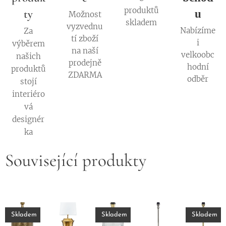
produktů
ty
u
Možnost
skladem
vyzvednu
Nabízíme
Za
tí zboží
i
výběrem
na naší
velkoobc
našich
prodejně
hodní
produktů
ZDARMA
odběr
stojí
interiéro
vá
designér
ka
Související produkty
Skladem
Skladem
Skladem