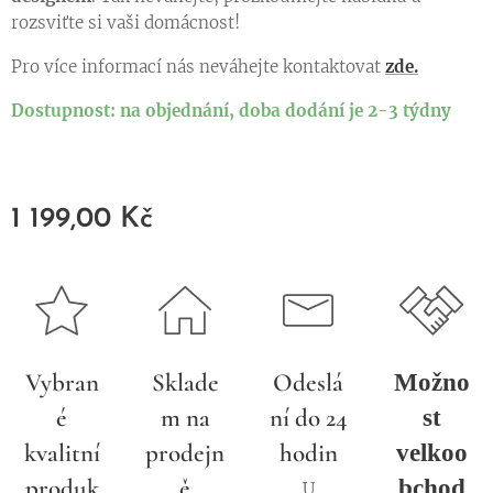
rozsviťte si vaši domácnost!
Pro více informací nás neváhejte kontaktovat
zde.
Dostupnost: na objednání, doba dodání je 2-3 týdny
1 199,00
Kč
Vybran
Sklade
Odeslá
Možno
é
m na
ní do 24
st
kvalitní
prodejn
hodin
velkoo
produk
ě
bchod
U