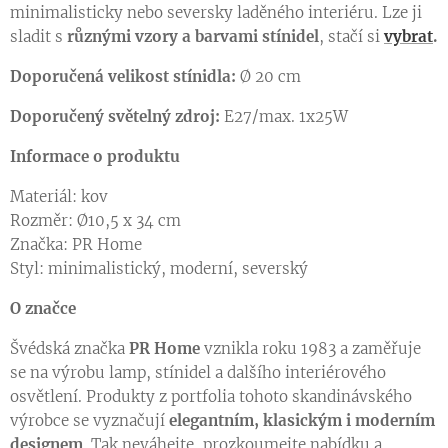
minimalisticky nebo seversky laděného interiéru. Lze ji
sladit s
různými vzory a barvami stínidel
, stačí si
vybrat
.
Doporučená velikost stínidla:
Ø 20 cm
Doporučený světelný zdroj:
E27/max. 1x25W
Informace o produktu
Materiál: kov
Rozměr: Ø10,5 x 34 cm
Značka: PR Home
Styl: minimalistický, moderní, severský
O značce
Švédská značka
PR Home
vznikla roku 1983 a zaměřuje
se na výrobu lamp, stínidel a dalšího interiérového
osvětlení. Produkty z portfolia tohoto skandinávského
výrobce se vyznačují
elegantním, klasickým i moderním
designem
. Tak neváhejte, prozkoumejte nabídku a