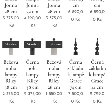
Jonna
Jonna
Jonna
cm
cm
28 cm
32 cm
28 cm
6 890,0
6 890,0
3 375,00
4 190,00
3 375,00
0
Kč
0
Kč
Kč
Kč
Kč
Skladem
Skladem
Skladem
Béžová
Černá
Béžová
Černá
Černá
noha
noha
noha
základna
základna
lampy
lampy
lampy
k lampě
k lampě
Riley
Riley
Riley
Grace
Grace
38 cm
38 cm
28 cm
74 cm
41 cm
2 375,00
2 375,00
1 850,00
7 500,0
2 799,0
Kč
Kč
Kč
0
Kč
0
Kč