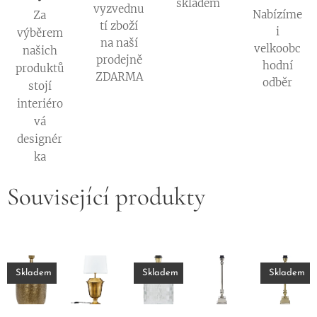
skladem
vyzvednu
Nabízíme
Za
tí zboží
i
výběrem
na naší
velkoobc
našich
prodejně
hodní
produktů
ZDARMA
odběr
stojí
interiéro
vá
designér
ka
Související produkty
Skladem
Skladem
Skladem