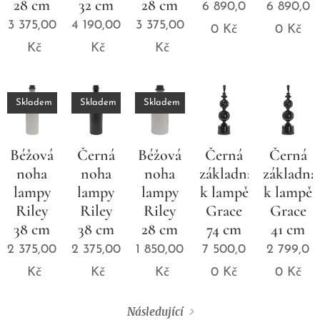
28 cm
32 cm
28 cm
6 890,0
6 890,0
3 375,00
4 190,00
3 375,00
0
Kč
0
Kč
Kč
Kč
Kč
Skladem
Skladem
Skladem
Béžová
Černá
Béžová
Černá
Černá
noha
noha
noha
základna
základna
lampy
lampy
lampy
k lampě
k lampě
Riley
Riley
Riley
Grace
Grace
38 cm
38 cm
28 cm
74 cm
41 cm
2 375,00
2 375,00
1 850,00
7 500,0
2 799,0
Kč
Kč
Kč
0
Kč
0
Kč
Následující