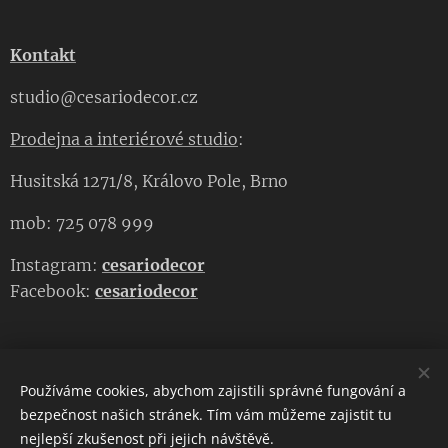
Kontakt
studio@cesariodecor.cz
Prodejna a interiérové studio
:
Husitská 1271/8, Královo Pole, Brno
mob: 725 078 999
Instagram:
cesariodecor
Facebook:
cesariodecor
Používáme cookies, abychom zajistili správné fungování a
CESARIO DECOR
bezpečnost našich stránek. Tím vám můžeme zajistit tu
nejlepší zkušenost při jejich návštěvě.
Copyright 2023
CESARIO DECOR
. Všechna práva vyhrazena.