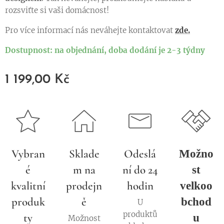
rozsviťte si vaši domácnost!
Pro více informací nás neváhejte kontaktovat
zde.
Dostupnost: na objednání, doba dodání je 2-3 týdny
1 199,00
Kč
Vybran
Sklade
Odeslá
Možno
é
m na
ní do 24
st
kvalitní
prodejn
hodin
velkoo
produk
ě
bchod
U
produktů
ty
u
Možnost