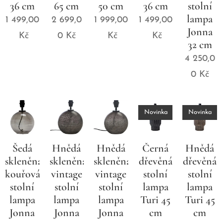
36 cm
65 cm
50 cm
36 cm
stolní
lampa
1 499,00
2 699,0
1 999,00
1 499,00
Jonna
Kč
0
Kč
Kč
Kč
32 cm
4 250,0
0
Kč
Novinka
Novinka
Šedá
Hnědá
Hnědá
Černá
Hnědá
skleněná
skleněná
skleněná
dřevěná
dřevěná
kouřová
vintage
vintage
stolní
stolní
stolní
stolní
stolní
lampa
lampa
lampa
lampa
lampa
Turi 45
Turi 45
Jonna
Jonna
Jonna
cm
cm