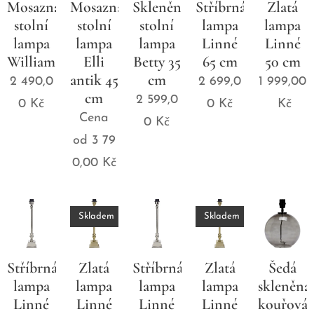
Mosazná
Mosazná
Skleněná
Stříbrná
Zlatá
stolní
stolní
stolní
lampa
lampa
lampa
lampa
lampa
Linné
Linné
William
Elli
Betty 35
65 cm
50 cm
antik 45
cm
2 490,0
2 699,0
1 999,00
cm
2 599,0
0
Kč
0
Kč
Kč
Cena
0
Kč
od
3 79
0,00
Kč
Skladem
Skladem
Stříbrná
Zlatá
Stříbrná
Zlatá
Šedá
lampa
lampa
lampa
lampa
skleněná
Linné
Linné
Linné
Linné
kouřová