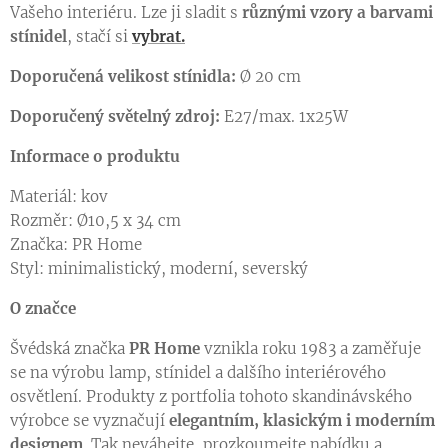
Vašeho interiéru. Lze ji sladit s
různými vzory a barvami
stínidel
, stačí si
vybrat.
Doporučená velikost stínidla:
Ø 20 cm
Doporučený světelný zdroj:
E27/max. 1x25W
Informace o produktu
Materiál: kov
Rozměr: Ø10,5 x 34 cm
Značka: PR Home
Styl: minimalistický, moderní, severský
O značce
Švédská značka
PR Home
vznikla roku 1983 a zaměřuje
se na výrobu lamp, stínidel a dalšího interiérového
osvětlení. Produkty z portfolia tohoto skandinávského
výrobce se vyznačují
elegantním, klasickým i moderním
designem
. Tak neváhejte, prozkoumejte nabídku a