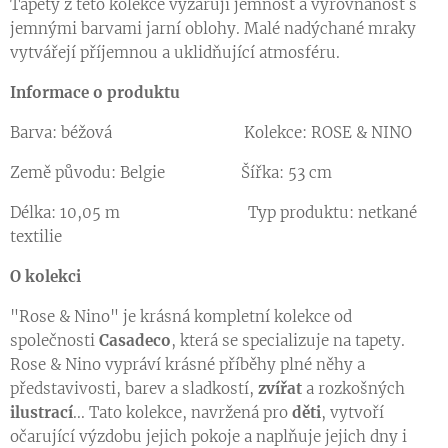
Tapety z této kolekce vyzařují jemnost a vyrovnanost s
jemnými barvami jarní oblohy. Malé nadýchané mraky
vytvářejí příjemnou a uklidňující atmosféru.
Informace o produktu
Barva: béžová Kolekce: ROSE & NINO
Země původu: Belgie Šířka: 53 cm
Délka: 10,05 m Typ produktu: netkané
textilie
O kolekci
"Rose & Nino" je krásná kompletní kolekce od
společnosti
Casadeco
, která se specializuje na tapety.
Rose & Nino vypráví krásné příběhy plné něhy a
představivosti, barev a sladkostí,
zvířat
a rozkošných
ilustrací
... Tato kolekce, navržená pro
děti
, vytvoří
očarující výzdobu jejich pokoje a naplňuje jejich dny i