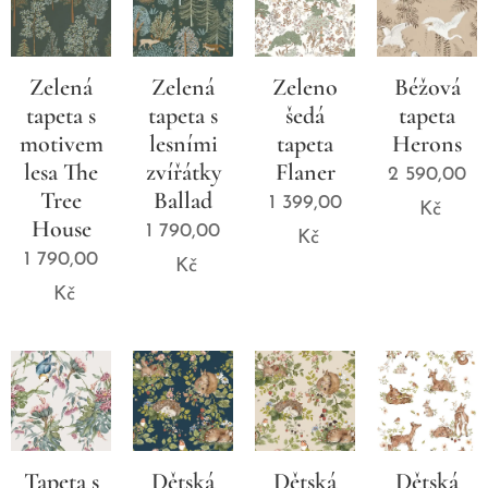
Zelená
Zelená
Zeleno
Béžová
tapeta s
tapeta s
šedá
tapeta
motivem
lesními
tapeta
Herons
lesa The
zvířátky
Flaner
2 590,00
Tree
Ballad
1 399,00
Kč
House
1 790,00
Kč
1 790,00
Kč
Kč
Tapeta s
Dětská
Dětská
Dětská