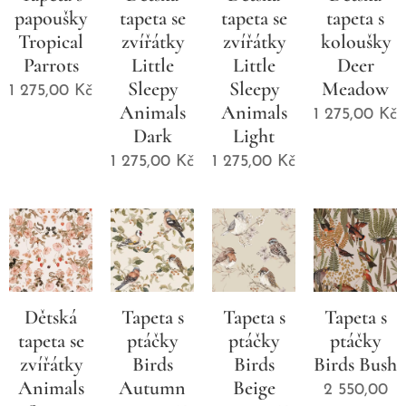
papoušky
tapeta se
tapeta se
tapeta s
Tropical
zvířátky
zvířátky
koloušky
Parrots
Little
Little
Deer
Sleepy
Sleepy
Meadow
1 275,00
Kč
Animals
Animals
1 275,00
Kč
Dark
Light
1 275,00
Kč
1 275,00
Kč
Dětská
Tapeta s
Tapeta s
Tapeta s
tapeta se
ptáčky
ptáčky
ptáčky
zvířátky
Birds
Birds
Birds Bush
Animals
Autumn
Beige
2 550,00