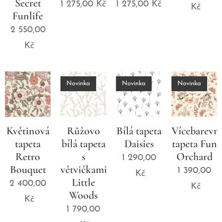
Secret
1 275,00
Kč
1 275,00
Kč
Kč
Funlife
2 550,00
Kč
Novinka
Novinka
Novinka
Květinová
Růžovo
Bílá tapeta
Vícebarevn
tapeta
bílá tapeta
Daisies
tapeta Fun
Retro
s
Orchard
1 290,00
Bouquet
větvičkami
1 390,00
Kč
Little
2 400,00
Kč
Woods
Kč
1 790,00