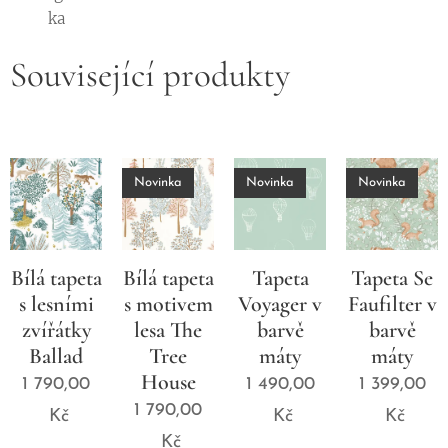
ka
Související produkty
Novinka
Novinka
Novinka
Bílá tapeta
Bílá tapeta
Tapeta
Tapeta Se
s lesními
s motivem
Voyager v
Faufilter v
zvířátky
lesa The
barvě
barvě
Ballad
Tree
máty
máty
House
1 790,00
1 490,00
1 399,00
1 790,00
Kč
Kč
Kč
Kč