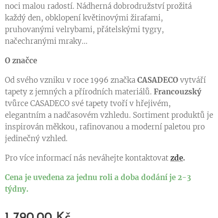
noci malou radostí. Nádherná dobrodružství prožitá
každý den, obklopení květinovými žirafami,
pruhovanými velrybami, přátelskými tygry,
načechranými mraky...
O značce
Od svého vzniku v roce 1996 značka
CASADECO
vytváří
tapety z jemných a přírodních materiálů.
Francouzský
tvůrce CASADECO své tapety tvoří v hřejivém,
elegantním a nadčasovém vzhledu. Sortiment produktů je
inspirován měkkou, rafinovanou a moderní paletou pro
jedinečný vzhled.
Pro více informací nás neváhejte kontaktovat
zde
.
Cena je uvedena za jednu roli a doba dodání je 2-3
týdny.
1 790,00
Kč