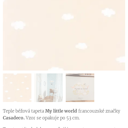
Vzorník dětských tapet z kolekce ROSE & NINO
Ukázka vzoru tapety v jiné barevné variantě
Teple béžová tapeta
My little world
francouzské značky
Casadeco.
Vzor se opakuje po 53 cm.