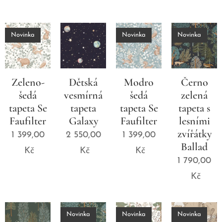
Novinka
Novinka
Novinka
Zeleno-
Dětská
Modro
Černo
šedá
vesmírná
šedá
zelená
tapeta Se
tapeta
tapeta Se
tapeta s
Faufilter
Galaxy
Faufilter
lesními
zvířátky
1 399,00
2 550,00
1 399,00
Ballad
Kč
Kč
Kč
1 790,00
Kč
Novinka
Novinka
Novinka