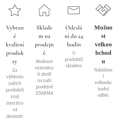
Vybran
Sklade
Odeslá
Možno
é
m na
ní do 24
st
kvalitní
prodejn
hodin
velkoo
produk
ě
bchod
U
produktů
ty
u
Možnost
skladem
vyzvednu
Nabízíme
Za
tí zboží
i
výběrem
na naší
velkoobc
našich
prodejně
hodní
produktů
ZDARMA
odběr
stojí
interiéro
vá
designér