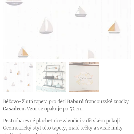
Vzorník dětských tapet z kolekce ROSE & NINO
Béžovo-žlutá tapeta pro děti
Babord
francouzské značky
Ukázka vzoru tapety v jiné barevné variantě
Casadeco.
Vzor se opakuje po 53 cm.
Pestrobarevné plachetnice závodící v dětském pokoji.
Geometrický styl této tapety, malé tečky a svislé linky