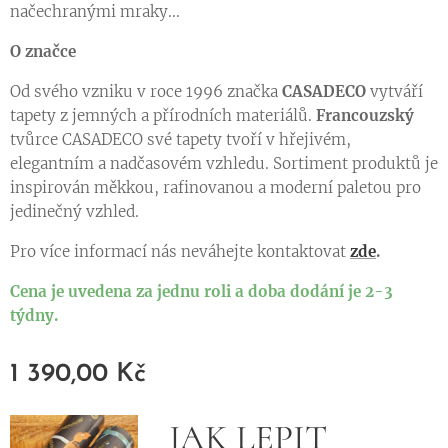
načechranými mraky...
O značce
Od svého vzniku v roce 1996 značka
CASADECO
vytváří
tapety z jemných a přírodních materiálů.
Francouzský
tvůrce CASADECO své tapety tvoří v hřejivém,
elegantním a nadčasovém vzhledu. Sortiment produktů je
inspirován měkkou, rafinovanou a moderní paletou pro
jedinečný vzhled.
Pro více informací nás neváhejte kontaktovat
zde
.
Cena je uvedena za jednu roli a doba dodání je 2-3
týdny.
1 390,00
Kč
JAK LEPIT