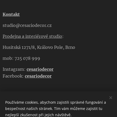
Kontakt
studio@cesariodecor.cz
Prodejna a interiérové studio
:
Husitská 1271/8, Královo Pole, Brno
mob: 725 078 999
Instagram:
cesariodecor
Facebook:
cesariodecor
Používáme cookies, abychom zajistili správné fungování a
CESARIO DECOR
bezpečnost našich stránek. Tím vám můžeme zajistit tu
nejlepší zkušenost při jejich návštěvě.
Copyright 2023
CESARIO DECOR
. Všechna práva vyhrazena.