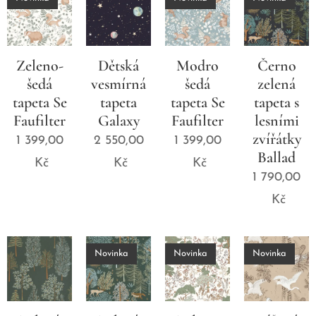
Zeleno-
Dětská
Modro
Černo
šedá
vesmírná
šedá
zelená
tapeta Se
tapeta
tapeta Se
tapeta s
Faufilter
Galaxy
Faufilter
lesními
zvířátky
1 399,00
2 550,00
1 399,00
Ballad
Kč
Kč
Kč
1 790,00
Kč
Novinka
Novinka
Novinka