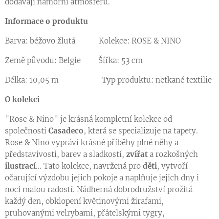
dodávají námořní atmosféru.
Informace o produktu
Barva: béžovo žlutá Kolekce: ROSE & NINO
Země původu: Belgie Šířka: 53 cm
Délka: 10,05 m Typ produktu: netkané textilie
O kolekci
"Rose & Nino" je krásná kompletní kolekce od
společnosti
Casadeco
, která se specializuje na tapety.
Rose & Nino vypráví krásné příběhy plné něhy a
představivosti, barev a sladkostí,
zvířat
a rozkošných
ilustrací
... Tato kolekce, navržená pro
děti
, vytvoří
očarující výzdobu jejich pokoje a naplňuje jejich dny i
noci malou radostí. Nádherná dobrodružství prožitá
každý den, obklopení květinovými žirafami,
pruhovanými velrybami, přátelskými tygry,