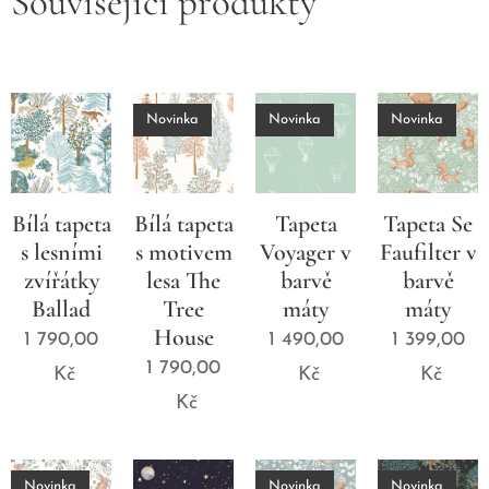
Související produkty
Novinka
Novinka
Novinka
Bílá tapeta
Bílá tapeta
Tapeta
Tapeta Se
s lesními
s motivem
Voyager v
Faufilter v
zvířátky
lesa The
barvě
barvě
Ballad
Tree
máty
máty
House
1 790,00
1 490,00
1 399,00
1 790,00
Kč
Kč
Kč
Kč
Novinka
Novinka
Novinka