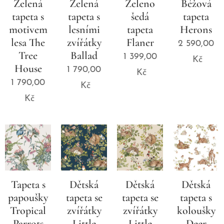
Zelená
Zelená
Zeleno
Béžová
tapeta s
tapeta s
šedá
tapeta
motivem
lesními
tapeta
Herons
lesa The
zvířátky
Flaner
2 590,00
Tree
Ballad
1 399,00
Kč
House
1 790,00
Kč
1 790,00
Kč
Kč
Tapeta s
Dětská
Dětská
Dětská
papoušky
tapeta se
tapeta se
tapeta s
Tropical
zvířátky
zvířátky
koloušky
Parrots
Little
Little
Deer