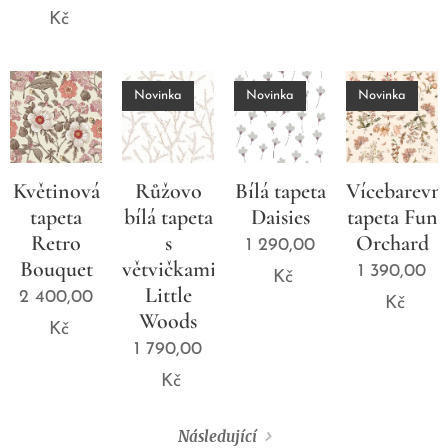
Kč
Novinka
Novinka
Novinka
Květinová
Růžovo
Bílá tapeta
Vícebarevn
tapeta
bílá tapeta
Daisies
tapeta Fun
Retro
s
Orchard
1 290,00
Bouquet
větvičkami
1 390,00
Kč
Little
2 400,00
Kč
Woods
Kč
1 790,00
Kč
Následující