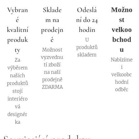
Vybran
Sklade
Odeslá
Možno
é
m na
ní do 24
st
kvalitní
prodejn
hodin
velkoo
produk
ě
bchod
U
produktů
ty
u
Možnost
skladem
vyzvednu
Nabízíme
Za
tí zboží
i
výběrem
na naší
velkoobc
našich
prodejně
hodní
produktů
ZDARMA
odběr
stojí
interiéro
vá
designér
ka