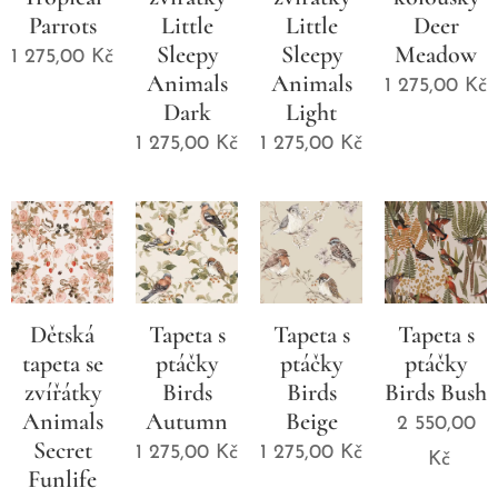
Parrots
Little
Little
Deer
Sleepy
Sleepy
Meadow
1 275,00
Kč
Animals
Animals
1 275,00
Kč
Dark
Light
1 275,00
Kč
1 275,00
Kč
Dětská
Tapeta s
Tapeta s
Tapeta s
tapeta se
ptáčky
ptáčky
ptáčky
zvířátky
Birds
Birds
Birds Bush
Animals
Autumn
Beige
2 550,00
Secret
1 275,00
Kč
1 275,00
Kč
Kč
Funlife