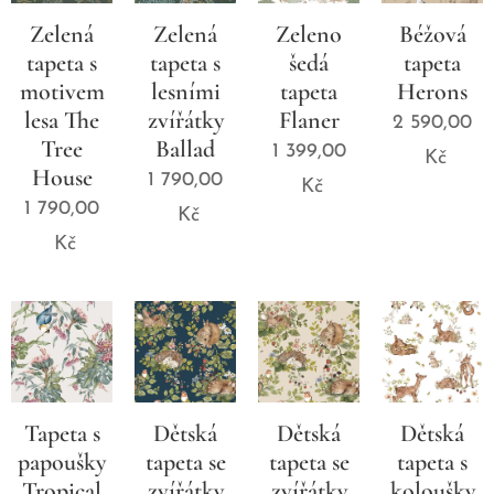
Zelená
Zelená
Zeleno
Béžová
tapeta s
tapeta s
šedá
tapeta
motivem
lesními
tapeta
Herons
lesa The
zvířátky
Flaner
2 590,00
Tree
Ballad
1 399,00
Kč
House
1 790,00
Kč
1 790,00
Kč
Kč
Tapeta s
Dětská
Dětská
Dětská
papoušky
tapeta se
tapeta se
tapeta s
Tropical
zvířátky
zvířátky
koloušky