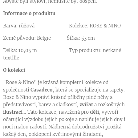
Abyste byli styloví, nemusíte být dospělí.
Informace o produktu
Barva: růžová Kolekce: ROSE & NINO
Země původu: Belgie Šířka: 53 cm
Délka: 10,05 m Typ produktu: netkané
textilie
O kolekci
"Rose & Nino" je krásná kompletní kolekce od
společnosti
Casadeco
, která se specializuje na tapety.
Rose & Nino vypráví krásné příběhy plné něhy a
představivosti, barev a sladkostí,
zvířat
a rozkošných
ilustrací
... Tato kolekce, navržená pro
děti
, vytvoří
očarující výzdobu jejich pokoje a naplňuje jejich dny i
noci malou radostí. Nádherná dobrodružství prožitá
každý den, obklopení květinovými žirafami,