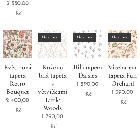
2 550,00
Kč
Novinka
Novinka
Novinka
Květinová
Růžovo
Bílá tapeta
Vícebarevn
tapeta
bílá tapeta
Daisies
tapeta Fun
Retro
s
Orchard
1 290,00
Bouquet
větvičkami
1 390,00
Kč
Little
2 400,00
Kč
Woods
Kč
1 790,00
Kč