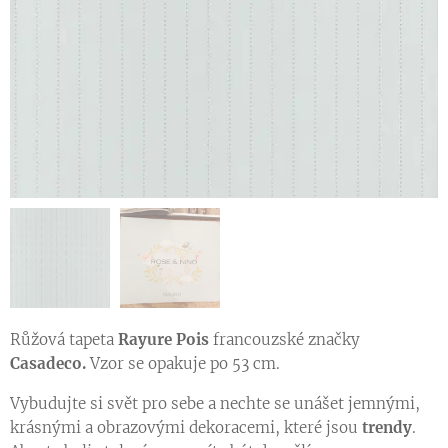
Vzorník dětských tapet z kolekce ROSE & NINO
Růžová tapeta
Rayure Pois
francouzské značky
Casadeco.
Vzor se opakuje po 53 cm.
Vybudujte si svět pro sebe a nechte se unášet jemnými,
krásnými a obrazovými dekoracemi, které jsou
trendy
.