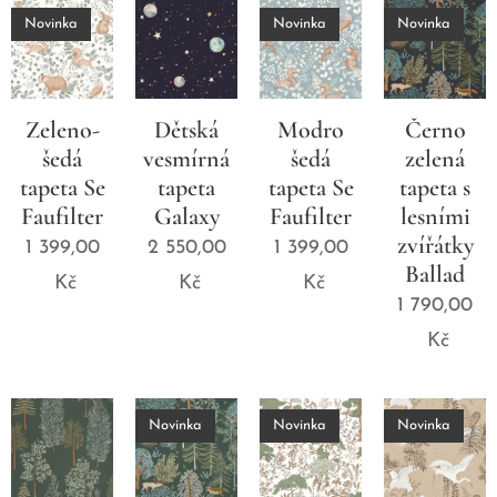
Novinka
Novinka
Novinka
Zeleno-
Dětská
Modro
Černo
šedá
vesmírná
šedá
zelená
tapeta Se
tapeta
tapeta Se
tapeta s
Faufilter
Galaxy
Faufilter
lesními
zvířátky
1 399,00
2 550,00
1 399,00
Ballad
Kč
Kč
Kč
1 790,00
Kč
Novinka
Novinka
Novinka