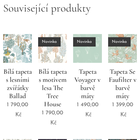
Související produkty
Novinka
Novinka
Novinka
Bílá tapeta
Bílá tapeta
Tapeta
Tapeta Se
s lesními
s motivem
Voyager v
Faufilter v
zvířátky
lesa The
barvě
barvě
Ballad
Tree
máty
máty
House
1 790,00
1 490,00
1 399,00
1 790,00
Kč
Kč
Kč
Kč