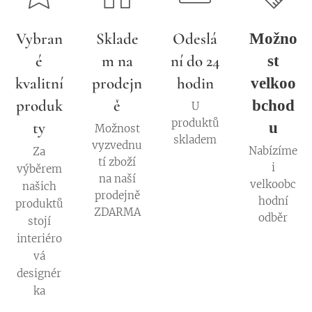
Vybran
Sklade
Odeslá
Možno
é
m na
ní do 24
st
kvalitní
prodejn
hodin
velkoo
produk
ě
bchod
U
produktů
ty
u
Možnost
skladem
vyzvednu
Nabízíme
Za
tí zboží
i
výběrem
na naší
velkoobc
našich
prodejně
hodní
produktů
ZDARMA
odběr
stojí
interiéro
vá
designér
ka