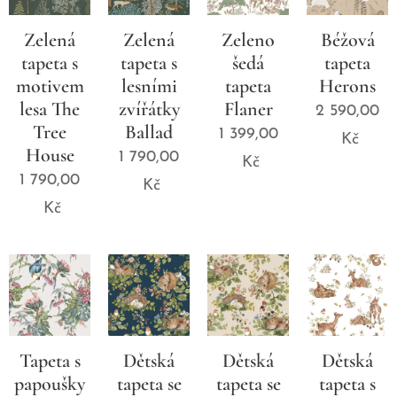
Zelená
Zelená
Zeleno
Béžová
tapeta s
tapeta s
šedá
tapeta
motivem
lesními
tapeta
Herons
lesa The
zvířátky
Flaner
2 590,00
Tree
Ballad
1 399,00
Kč
House
1 790,00
Kč
1 790,00
Kč
Kč
Tapeta s
Dětská
Dětská
Dětská
papoušky
tapeta se
tapeta se
tapeta s