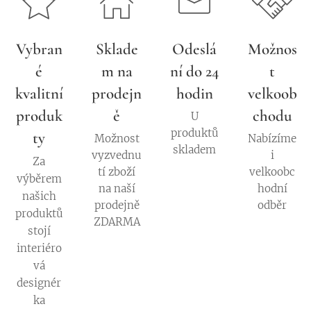
Vybran
Sklade
Odeslá
Možnos
é
m na
ní do 24
t
kvalitní
prodejn
hodin
velkoob
produk
ě
chodu
U
produktů
ty
Možnost
Nabízíme
skladem
vyzvednu
i
Za
tí zboží
velkoobc
výběrem
na naší
hodní
našich
prodejně
odběr
produktů
ZDARMA
stojí
interiéro
vá
designér
ka