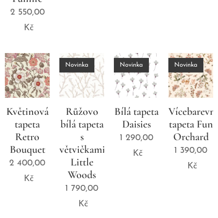
2 550,00
Kč
Novinka
Novinka
Novinka
Květinová
Růžovo
Bílá tapeta
Vícebarevn
tapeta
bílá tapeta
Daisies
tapeta Fun
Retro
s
Orchard
1 290,00
Bouquet
větvičkami
1 390,00
Kč
Little
2 400,00
Kč
Woods
Kč
1 790,00
Kč