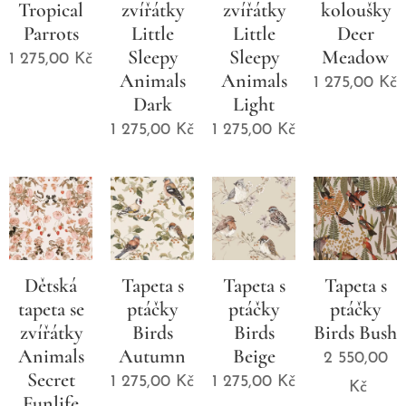
Tropical
zvířátky
zvířátky
koloušky
Parrots
Little
Little
Deer
Sleepy
Sleepy
Meadow
1 275,00
Kč
Animals
Animals
1 275,00
Kč
Dark
Light
1 275,00
Kč
1 275,00
Kč
Dětská
Tapeta s
Tapeta s
Tapeta s
tapeta se
ptáčky
ptáčky
ptáčky
zvířátky
Birds
Birds
Birds Bush
Animals
Autumn
Beige
2 550,00
Secret
1 275,00
Kč
1 275,00
Kč
Kč
Funlife