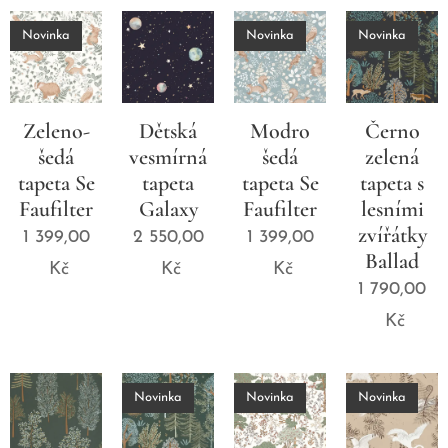
Novinka
Novinka
Novinka
Zeleno-
Dětská
Modro
Černo
šedá
vesmírná
šedá
zelená
tapeta Se
tapeta
tapeta Se
tapeta s
Faufilter
Galaxy
Faufilter
lesními
zvířátky
1 399,00
2 550,00
1 399,00
Ballad
Kč
Kč
Kč
1 790,00
Kč
Novinka
Novinka
Novinka