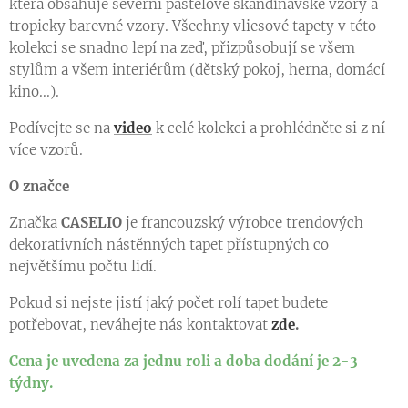
která obsahuje severní pastelové skandinávské vzory a
tropicky barevné vzory. Všechny vliesové tapety v této
kolekci se snadno lepí na zeď, přizpůsobují se všem
stylům a všem interiérům (dětský pokoj, herna, domácí
kino...).
Podívejte se na
video
k celé kolekci a prohlédněte si z ní
více vzorů.
O značce
Značka
CASELIO
je francouzský výrobce trendových
dekorativních nástěnných tapet přístupných co
největšímu počtu lidí.
Pokud si nejste jistí jaký počet rolí tapet budete
potřebovat, neváhejte nás kontaktovat
zde
.
Cena je uvedena za jednu roli a doba dodání je 2-3
týdny.