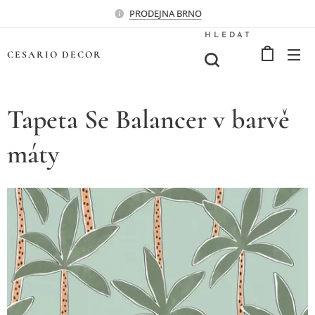
PRODEJNA BRNO
HLEDAT
CESARIO
DECOR
Tapeta Se Balancer v barvě
máty