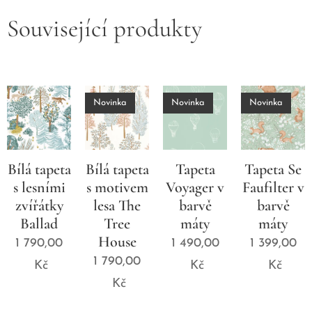
Související produkty
Novinka
Novinka
Novinka
Bílá tapeta
Bílá tapeta
Tapeta
Tapeta Se
s lesními
s motivem
Voyager v
Faufilter v
zvířátky
lesa The
barvě
barvě
Ballad
Tree
máty
máty
House
1 790,00
1 490,00
1 399,00
1 790,00
Kč
Kč
Kč
Kč