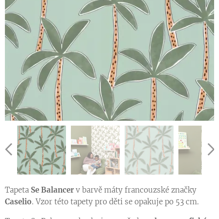
Tapeta
Se Balancer
v barvě máty francouzské značky
Caselio
. Vzor této tapety pro děti se opakuje po 53 cm.
Ukázka vzoru tapety v jiné barevné variantě
Ukázka vzoru tapety v jiné barevné variantě