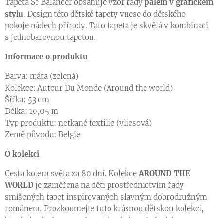
Tapeta Se Balancer obsahuje vzor řady
palem v grafickém
stylu
. Design této dětské tapety vnese do dětského
pokoje nádech přírody. Tato tapeta je skvělá v kombinaci
s jednobarevnou tapetou.
Informace o produktu
Barva: máta (zelená)
Kolekce: Autour Du Monde (Around the world)
Šířka: 53 cm
Délka: 10,05 m
Typ produktu: netkané textilie (vliesová)
Země původu: Belgie
O kolekci
Cesta kolem světa za 80 dní. Kolekce
AROUND THE
WORLD
je zaměřena na děti prostřednictvím řady
smíšených tapet inspirovaných slavným dobrodružným
románem. Prozkoumejte tuto krásnou dětskou kolekci,