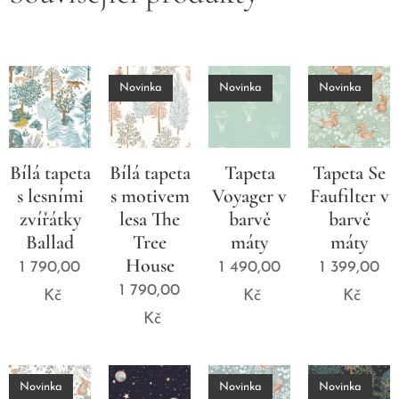
Novinka
Novinka
Novinka
Bílá tapeta
Bílá tapeta
Tapeta
Tapeta Se
s lesními
s motivem
Voyager v
Faufilter v
zvířátky
lesa The
barvě
barvě
Ballad
Tree
máty
máty
House
1 790,00
1 490,00
1 399,00
1 790,00
Kč
Kč
Kč
Kč
Novinka
Novinka
Novinka