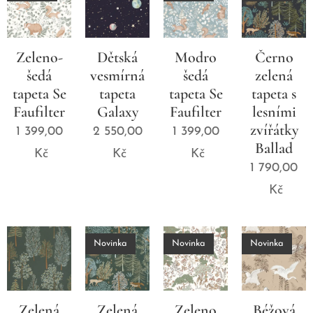
Zeleno-
Dětská
Modro
Černo
šedá
vesmírná
šedá
zelená
tapeta Se
tapeta
tapeta Se
tapeta s
Faufilter
Galaxy
Faufilter
lesními
zvířátky
1 399,00
2 550,00
1 399,00
Ballad
Kč
Kč
Kč
1 790,00
Kč
Novinka
Novinka
Novinka
Zelená
Zelená
Zeleno
Béžová