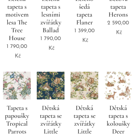
tapeta s
tapeta s
šedá
tapeta
motivem
lesními
tapeta
Herons
lesa The
zvířátky
Flaner
2 590,00
Tree
Ballad
1 399,00
Kč
House
1 790,00
Kč
1 790,00
Kč
Kč
Tapeta s
Dětská
Dětská
Dětská
papoušky
tapeta se
tapeta se
tapeta s
Tropical
zvířátky
zvířátky
koloušky
Parrots
Little
Little
Deer