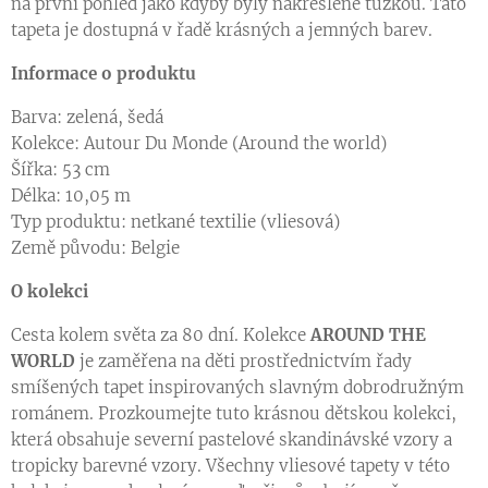
na první pohled jako kdyby byly nakreslené tužkou. Tato
tapeta je dostupná v řadě krásných a jemných barev.
Informace o produktu
Barva: zelená, šedá
Kolekce: Autour Du Monde (Around the world)
Šířka: 53 cm
Délka: 10,05 m
Typ produktu: netkané textilie (vliesová)
Země původu: Belgie
O kolekci
Cesta kolem světa za 80 dní. Kolekce
AROUND THE
WORLD
je zaměřena na děti prostřednictvím řady
smíšených tapet inspirovaných slavným dobrodružným
románem. Prozkoumejte tuto krásnou dětskou kolekci,
která obsahuje severní pastelové skandinávské vzory a
tropicky barevné vzory. Všechny vliesové tapety v této