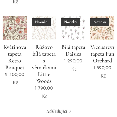
Kč
Novinka
Novinka
Novinka
Květinová
Růžovo
Bílá tapeta
Vícebarevn
tapeta
bílá tapeta
Daisies
tapeta Fun
Retro
s
Orchard
1 290,00
Bouquet
větvičkami
1 390,00
Kč
Little
2 400,00
Kč
Woods
Kč
1 790,00
Kč
Následující