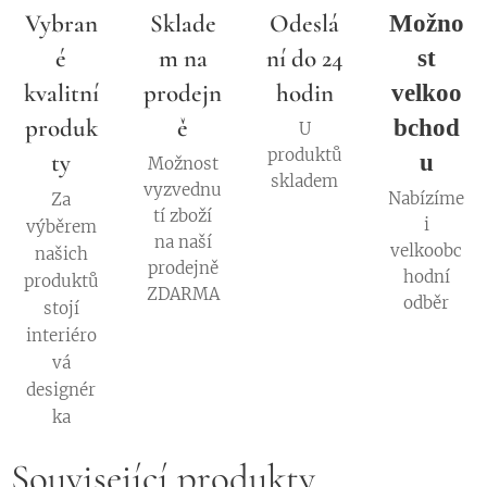
Vybran
Sklade
Odeslá
Možno
é
m na
ní do 24
st
kvalitní
prodejn
hodin
velkoo
produk
ě
bchod
U
produktů
ty
u
Možnost
skladem
vyzvednu
Nabízíme
Za
tí zboží
i
výběrem
na naší
velkoobc
našich
prodejně
hodní
produktů
ZDARMA
odběr
stojí
interiéro
vá
designér
ka
Související produkty