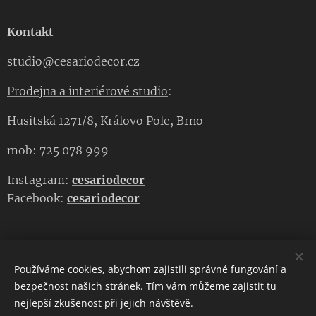
Kontakt
studio@cesariodecor.cz
Prodejna a interiérové studio
:
Husitská 1271/8, Královo Pole, Brno
mob: 725 078 999
Instagram:
cesariodecor
Facebook:
cesariodecor
Používáme cookies, abychom zajistili správné fungování a
CESARIO DECOR
bezpečnost našich stránek. Tím vám můžeme zajistit tu
nejlepší zkušenost při jejich návštěvě.
Copyright 2023
CESARIO DECOR
. Všechna práva vyhrazena.