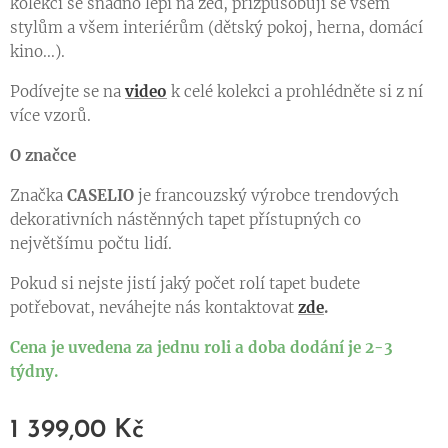
kolekci se snadno lepí na zeď, přizpůsobují se všem
stylům a všem interiérům (dětský pokoj, herna, domácí
kino...).
Podívejte se na
video
k celé kolekci a prohlédněte si z ní
více vzorů.
O značce
Značka
CASELIO
je francouzský výrobce trendových
dekorativních nástěnných tapet přístupných co
největšímu počtu lidí.
Pokud si nejste jistí jaký počet rolí tapet budete
potřebovat, neváhejte nás kontaktovat
zde
.
Cena je uvedena za jednu roli a doba dodání je 2-3
týdny.
1 399,00
Kč